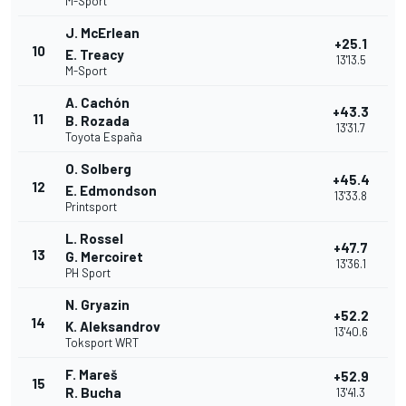
M-Sport
J. McErlean
+25.1
10
E. Treacy
13'13.5
M-Sport
A. Cachón
+43.3
11
B. Rozada
13'31.7
Toyota España
O. Solberg
+45.4
12
E. Edmondson
13'33.8
Printsport
L. Rossel
+47.7
13
G. Mercoiret
13'36.1
PH Sport
N. Gryazin
+52.2
14
K. Aleksandrov
13'40.6
Toksport WRT
F. Mareš
+52.9
15
R. Bucha
13'41.3