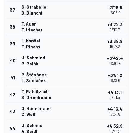
S. Strabello
+3'18.5
37
D. Bianchi
16'06.9
F. Auer
+3'22.3
38
E. Irlacher
16'10.7
L. Konšel
+3'38.8
39
T. Plachý
16'27.2
J. Schmied
+3'42.4
40
P. Polák
16'30.8
P. Štěpánek
+3'51.2
41
L. Sedláček
16'39.6
T. Pahlitzsch
+4'13.1
42
S. Grundmann
17'01.5
G. Hudelmaier
+4'16.4
43
C. Wolf
17'04.8
J. Schmid
+4'52.9
44
A. Seidl
17'41.3