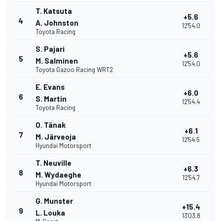
T. Katsuta
+5.6
4
A. Johnston
12'54.0
Toyota Racing
S. Pajari
+5.6
5
M. Salminen
12'54.0
Toyota Gazoo Racing WRT2
E. Evans
+6.0
6
S. Martin
12'54.4
Toyota Racing
O. Tänak
+6.1
7
M. Järveoja
12'54.5
Hyundai Motorsport
T. Neuville
+6.3
8
M. Wydaeghe
12'54.7
Hyundai Motorsport
G. Munster
+15.4
9
L. Louka
13'03.8