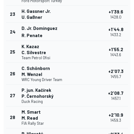
Ford Motorsport Turkey
H. Gassner Jr.
+1'39.6
23
U. Gaßner
14'28.0
D. Jr. Dominguez
+1'44.8
24
14'33.2
R. Penate
K. Kazaz
+1'55.2
25
C. Silvestre
14'43.6
Team Petrol Ofisi
C. Schönborn
+2'07.3
26
M. Wenzel
14'55.7
WRC Young Driver Team
P. jun. Kačírek
+2'08.7
27
P. Černohorský
14'57.1
Duck Racing
M. Smart
+2'10.9
28
M. Read
14'59.3
FIA Rally Star
P. Hlavatý