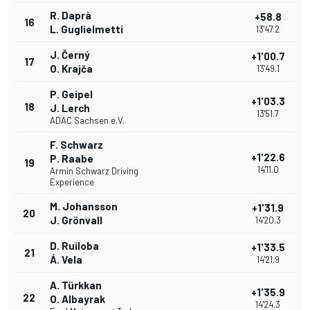
R. Daprà
+58.8
16
L. Guglielmetti
13'47.2
J. Černý
+1'00.7
17
O. Krajča
13'49.1
P. Geipel
+1'03.3
18
J. Lerch
13'51.7
ADAC Sachsen e.V.
F. Schwarz
+1'22.6
P. Raabe
19
14'11.0
Armin Schwarz Driving
Experience
M. Johansson
+1'31.9
20
J. Grönvall
14'20.3
D. Ruiloba
+1'33.5
21
Á. Vela
14'21.9
A. Türkkan
+1'35.9
22
O. Albayrak
14'24.3