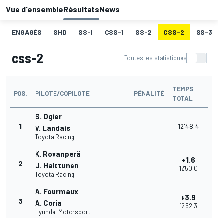
Vue d'ensemble
Résultats
News
ENGAGÉS
SHD
SS-1
CSS-1
SS-2
CSS-2
SS-3
css-2
Toutes les statistiques
TEMPS
POS.
PILOTE/COPILOTE
PÉNALITÉ
TOTAL
S. Ogier
1
12'48.4
V. Landais
Toyota Racing
K. Rovanperä
+1.6
2
J. Halttunen
12'50.0
Toyota Racing
A. Fourmaux
+3.9
3
A. Coria
12'52.3
Hyundai Motorsport