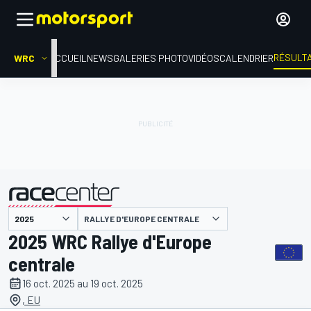
RÉSULT
WRC
ACCUEIL
NEWS
GALERIES PHOTO
VIDÉOS
CALENDRIER
RALLYE D'EUROPE CENTRALE
présenté par
2025 WRC Rallye d'Europe
centrale
16 oct. 2025 au 19 oct. 2025
, EU