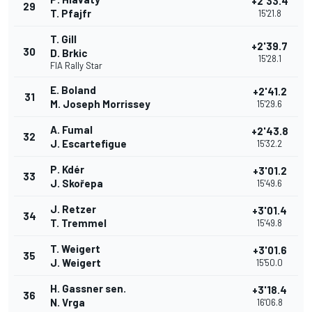
+2'33.4
29
T. Pfajfr
15'21.8
T. Gill
+2'39.7
30
D. Brkic
15'28.1
FIA Rally Star
E. Boland
+2'41.2
31
M. Joseph Morrissey
15'29.6
A. Fumal
+2'43.8
32
J. Escartefigue
15'32.2
P. Kdér
+3'01.2
33
J. Skořepa
15'49.6
J. Retzer
+3'01.4
34
T. Tremmel
15'49.8
T. Weigert
+3'01.6
35
J. Weigert
15'50.0
H. Gassner sen.
+3'18.4
36
N. Vrga
16'06.8