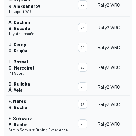
Rally2 WRC
22
K. Aleksandrov
Toksport WRT
A. Cachón
Rally2 WRC
B. Rozada
23
Toyota España
J. Černý
Rally2 WRC
24
O. Krajča
L. Rossel
Rally2 WRC
G. Mercoiret
25
PH Sport
D. Ruiloba
Rally2 WRC
26
Á. Vela
F. Mareš
Rally2 WRC
27
R. Bucha
F. Schwarz
Rally2 WRC
P. Raabe
28
Armin Schwarz Driving Experience