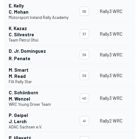
E. Kelly
Rally3 WRC
C. Mohan
36
Motorsport Ireland Rally Academy
K. Kazaz
Rally3 WRC
C. Silvestre
37
Team Petrol Ofisi
D. Jr. Dominguez
Rally3 WRC
38
R. Penate
M. Smart
Rally3 WRC
M. Read
39
FIA Rally Star
C. Schönborn
Rally3 WRC
M. Wenzel
40
WRC Young Driver Team
P. Geipel
Rally2 WRC
J. Lerch
41
ADAC Sachsen e.V.
P. Hlavatý