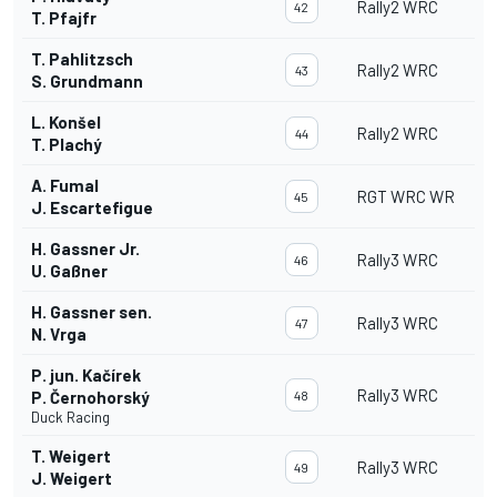
Rally2 WRC
42
T. Pfajfr
T. Pahlitzsch
Rally2 WRC
43
S. Grundmann
L. Konšel
Rally2 WRC
44
T. Plachý
A. Fumal
RGT WRC WR
45
J. Escartefigue
H. Gassner Jr.
Rally3 WRC
46
U. Gaßner
H. Gassner sen.
Rally3 WRC
47
N. Vrga
P. jun. Kačírek
Rally3 WRC
P. Černohorský
48
Duck Racing
T. Weigert
Rally3 WRC
49
J. Weigert