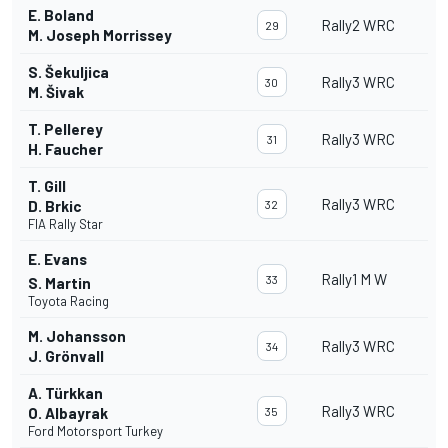
E. Boland
Rally2 WRC
29
M. Joseph Morrissey
S. Šekuljica
Rally3 WRC
30
M. Šivak
T. Pellerey
Rally3 WRC
31
H. Faucher
T. Gill
Rally3 WRC
D. Brkic
32
FIA Rally Star
E. Evans
Rally1 M W
33
S. Martin
Toyota Racing
M. Johansson
Rally3 WRC
34
J. Grönvall
A. Türkkan
Rally3 WRC
O. Albayrak
35
Ford Motorsport Turkey