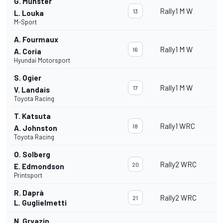
G. Munster
Rally1 M W
13
L. Louka
M-Sport
A. Fourmaux
Rally1 M W
16
A. Coria
Hyundai Motorsport
S. Ogier
Rally1 M W
17
V. Landais
Toyota Racing
T. Katsuta
Rally1 WRC
18
A. Johnston
Toyota Racing
O. Solberg
Rally2 WRC
20
E. Edmondson
Printsport
R. Daprà
Rally2 WRC
21
L. Guglielmetti
N. Gryazin