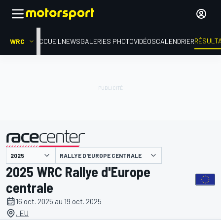
RÉSULT
WRC
ACCUEIL
NEWS
GALERIES PHOTO
VIDÉOS
CALENDRIER
RALLYE D'EUROPE CENTRALE
présenté par
2025 WRC Rallye d'Europe
centrale
16 oct. 2025 au 19 oct. 2025
, EU