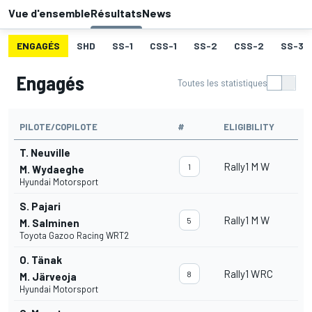
Vue d'ensemble
Résultats
News
ENGAGÉS
SHD
SS-1
CSS-1
SS-2
CSS-2
SS-3
Engagés
Toutes les statistiques
PILOTE/COPILOTE
#
ELIGIBILITY
T. Neuville
Rally1 M W
1
M. Wydaeghe
Hyundai Motorsport
S. Pajari
Rally1 M W
5
M. Salminen
Toyota Gazoo Racing WRT2
O. Tänak
Rally1 WRC
8
M. Järveoja
Hyundai Motorsport