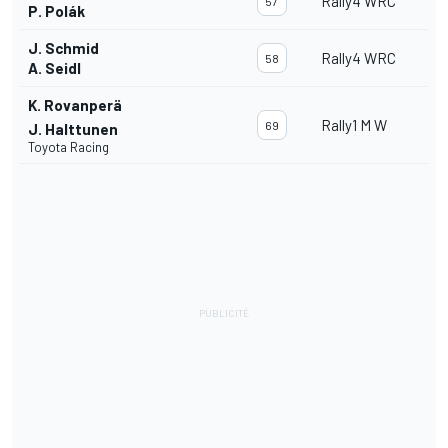
Rally4 WRC
57
P. Polák
J. Schmid
Rally4 WRC
58
A. Seidl
K. Rovanperä
Rally1 M W
69
J. Halttunen
Toyota Racing