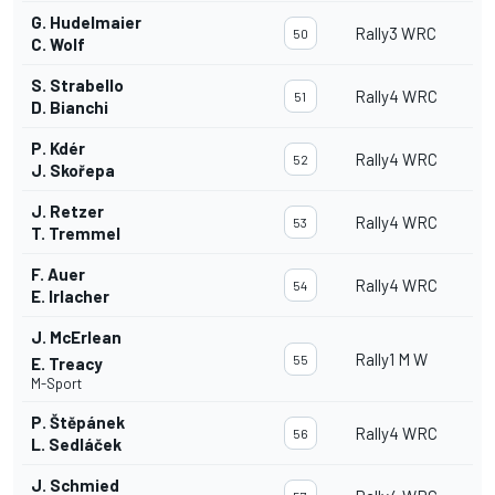
G. Hudelmaier
Rally3 WRC
50
C. Wolf
S. Strabello
Rally4 WRC
51
D. Bianchi
P. Kdér
Rally4 WRC
52
J. Skořepa
J. Retzer
Rally4 WRC
53
T. Tremmel
F. Auer
Rally4 WRC
54
E. Irlacher
J. McErlean
Rally1 M W
55
E. Treacy
M-Sport
P. Štěpánek
Rally4 WRC
56
L. Sedláček
J. Schmied