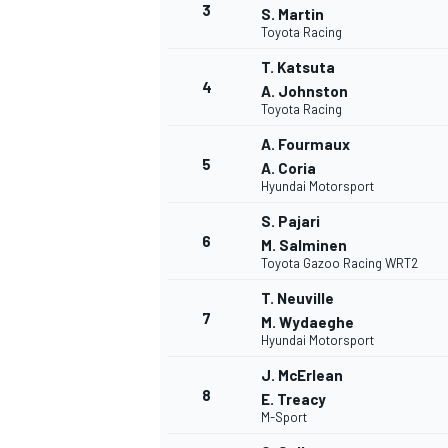
3
S. Martin
Toyota Racing
WRC
T. Katsuta
4
A. Johnston
Toyota Racing
A. Fourmaux
5
A. Coria
Hyundai Motorsport
S. Pajari
6
M. Salminen
Toyota Gazoo Racing WRT2
T. Neuville
7
M. Wydaeghe
Hyundai Motorsport
WEC
J. McErlean
8
E. Treacy
M-Sport