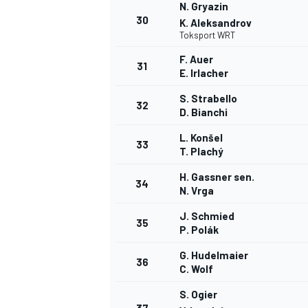
N. Gryazin
30
K. Aleksandrov
Toksport WRT
F. Auer
31
E. Irlacher
S. Strabello
32
D. Bianchi
L. Konšel
33
T. Plachý
H. Gassner sen.
34
N. Vrga
J. Schmied
35
P. Polák
G. Hudelmaier
36
C. Wolf
S. Ogier