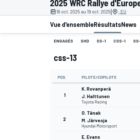
2025 WRC Rallye d'Europe
|
16 oct. 2025 au 19 oct. 2025
, EU
Vue d'ensemble
Résultats
News
ENGAGÉS
SHD
SS-1
CSS-1
SS
MOTOGP
css-13
POS.
PILOTE/COPILOTE
K. Rovanperä
1
J. Halttunen
Toyota Racing
O. Tänak
2
M. Järveoja
Hyundai Motorsport
E. Evans