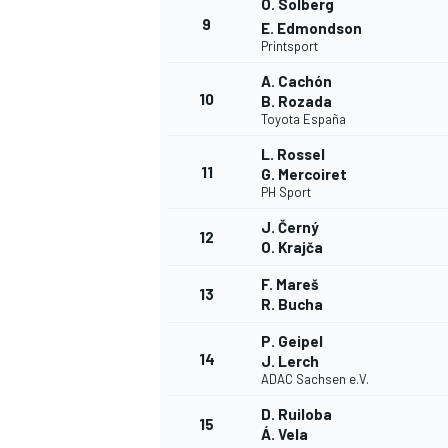
O. Solberg
9
E. Edmondson
Printsport
A. Cachón
10
B. Rozada
Toyota España
L. Rossel
11
G. Mercoiret
PH Sport
J. Černý
12
O. Krajča
F. Mareš
13
R. Bucha
P. Geipel
14
J. Lerch
ADAC Sachsen e.V.
D. Ruiloba
15
Á. Vela