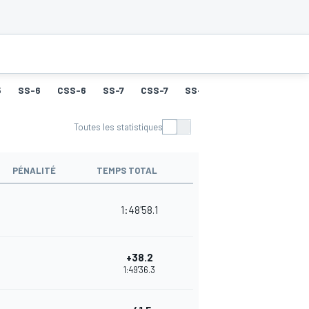
5
SS-6
CSS-6
SS-7
CSS-7
SS-8
CSS-8
SS-9
Toutes les statistiques
PÉNALITÉ
TEMPS TOTAL
1:48'58.1
+38.2
1:49'36.3