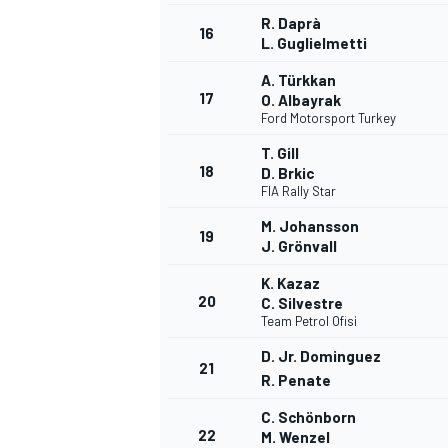
R. Daprà
16
L. Guglielmetti
A. Türkkan
17
O. Albayrak
Ford Motorsport Turkey
T. Gill
18
D. Brkic
FIA Rally Star
M. Johansson
19
J. Grönvall
K. Kazaz
20
C. Silvestre
Team Petrol Ofisi
D. Jr. Dominguez
21
R. Penate
C. Schönborn
22
M. Wenzel