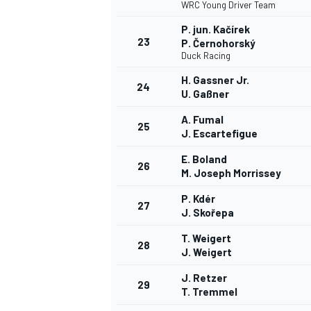
WRC Young Driver Team
P. jun. Kačírek
23
P. Černohorský
Duck Racing
H. Gassner Jr.
AUTRES CHAMPIONNATS
24
U. Gaßner
A. Fumal
25
J. Escartefigue
E. Boland
26
M. Joseph Morrissey
P. Kdér
27
J. Skořepa
T. Weigert
28
J. Weigert
J. Retzer
29
T. Tremmel