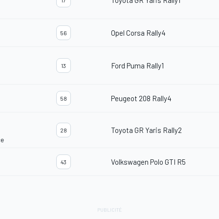
Toyota GR Yaris Rally1
17
Opel Corsa Rally4
56
Ford Puma Rally1
13
Peugeot 208 Rally4
58
Toyota GR Yaris Rally2
28
ce
Volkswagen Polo GTI R5
43