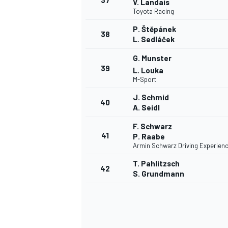
37
V. Landais
Toyota Racing
P. Štěpánek
38
L. Sedláček
G. Munster
39
L. Louka
M-Sport
J. Schmid
40
A. Seidl
F. Schwarz
41
P. Raabe
Armin Schwarz Driving Experien
T. Pahlitzsch
42
S. Grundmann