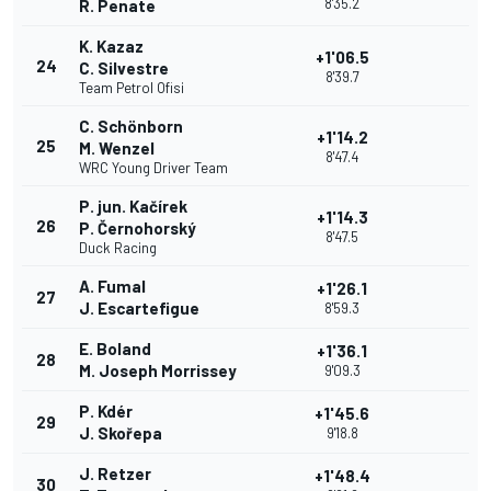
8'35.2
R. Penate
K. Kazaz
+1'06.5
24
C. Silvestre
8'39.7
Team Petrol Ofisi
C. Schönborn
+1'14.2
25
M. Wenzel
8'47.4
WRC Young Driver Team
P. jun. Kačírek
+1'14.3
26
P. Černohorský
8'47.5
Duck Racing
A. Fumal
+1'26.1
27
J. Escartefigue
8'59.3
E. Boland
+1'36.1
28
M. Joseph Morrissey
9'09.3
P. Kdér
+1'45.6
29
J. Skořepa
9'18.8
J. Retzer
+1'48.4
30