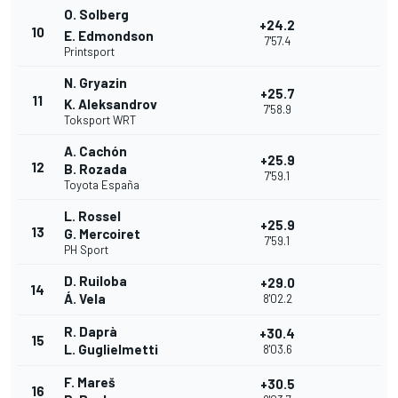
O. Solberg
+24.2
10
E. Edmondson
7'57.4
Printsport
N. Gryazin
+25.7
11
K. Aleksandrov
7'58.9
Toksport WRT
A. Cachón
+25.9
12
B. Rozada
7'59.1
Toyota España
L. Rossel
+25.9
13
G. Mercoiret
7'59.1
PH Sport
D. Ruiloba
+29.0
14
Á. Vela
8'02.2
R. Daprà
+30.4
15
L. Guglielmetti
8'03.6
F. Mareš
+30.5
16