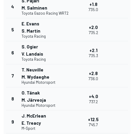
S. Pajari
+1.8
4
M. Salminen
7'35.0
Toyota Gazoo Racing WRT2
E. Evans
+2.0
5
S. Martin
7'35.2
Toyota Racing
S. Ogier
+2.1
6
V. Landais
7'35.3
Toyota Racing
T. Neuville
+2.8
7
M. Wydaeghe
7'36.0
Hyundai Motorsport
O. Tänak
+4.0
8
M. Järveoja
7'37.2
Hyundai Motorsport
J. McErlean
+12.5
9
E. Treacy
7'45.7
M-Sport