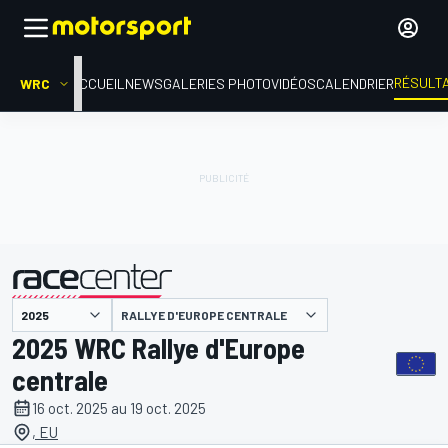
RÉSULT
WRC
ACCUEIL
NEWS
GALERIES PHOTO
VIDÉOS
CALENDRIER
RALLYE D'EUROPE CENTRALE
présenté par
2025 WRC Rallye d'Europe
centrale
16 oct. 2025 au 19 oct. 2025
, EU