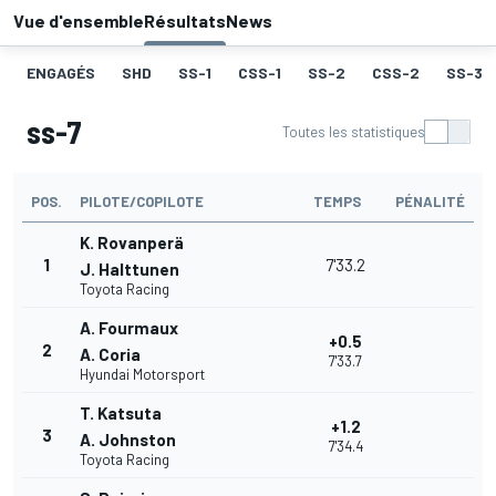
Vue d'ensemble
Résultats
News
ENGAGÉS
SHD
SS-1
CSS-1
SS-2
CSS-2
SS-3
ss-7
Toutes les statistiques
POS.
PILOTE/COPILOTE
TEMPS
PÉNALITÉ
K. Rovanperä
1
7'33.2
J. Halttunen
Toyota Racing
A. Fourmaux
+0.5
2
A. Coria
7'33.7
Hyundai Motorsport
T. Katsuta
+1.2
3
A. Johnston
7'34.4
Toyota Racing