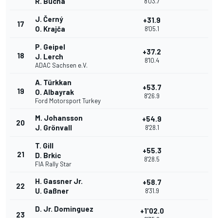
R. Bucha
8'03.7
J. Černý
+31.9
17
O. Krajča
8'05.1
P. Geipel
+37.2
18
J. Lerch
8'10.4
ADAC Sachsen e.V.
A. Türkkan
+53.7
19
O. Albayrak
8'26.9
Ford Motorsport Turkey
M. Johansson
+54.9
20
J. Grönvall
8'28.1
T. Gill
+55.3
21
D. Brkic
8'28.5
FIA Rally Star
H. Gassner Jr.
+58.7
22
U. Gaßner
8'31.9
D. Jr. Dominguez
+1'02.0
23