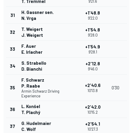
T. Tremmel
9'21.6
H. Gassner sen.
+1'48.8
31
N. Vrga
9'22.0
T. Weigert
+1'54.8
32
J. Weigert
9'28.0
F. Auer
+1'54.9
33
E. Irlacher
9'28.1
S. Strabello
+2'12.8
34
D. Bianchi
9'46.0
F. Schwarz
+2'40.6
P. Raabe
35
0'30
10'13.8
Armin Schwarz Driving
Experience
L. Konšel
+2'42.0
36
T. Plachý
10'15.2
G. Hudelmaier
+2'54.1
37
C. Wolf
10'27.3