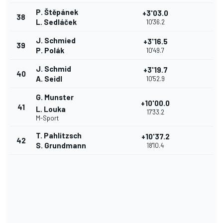
P. Štěpánek
+3'03.0
38
L. Sedláček
10'36.2
J. Schmied
+3'16.5
39
P. Polák
10'49.7
J. Schmid
+3'19.7
40
A. Seidl
10'52.9
G. Munster
+10'00.0
41
L. Louka
17'33.2
M-Sport
T. Pahlitzsch
+10'37.2
42
S. Grundmann
18'10.4