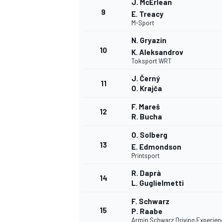
J. McErlean
9
E. Treacy
M-Sport
N. Gryazin
10
K. Aleksandrov
Toksport WRT
J. Černý
11
O. Krajča
F. Mareš
12
R. Bucha
O. Solberg
13
E. Edmondson
Printsport
R. Daprà
14
L. Guglielmetti
F. Schwarz
15
P. Raabe
Armin Schwarz Driving Experien