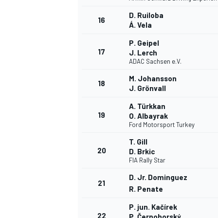
D. Ruiloba
16
Á. Vela
P. Geipel
17
J. Lerch
ADAC Sachsen e.V.
M. Johansson
18
J. Grönvall
A. Türkkan
19
O. Albayrak
Ford Motorsport Turkey
T. Gill
20
D. Brkic
FIA Rally Star
D. Jr. Dominguez
21
R. Penate
P. jun. Kačírek
22
P. Černohorský