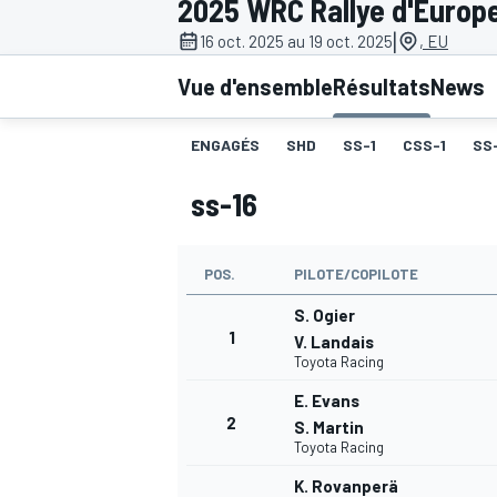
2025 WRC Rallye d'Europe
|
16 oct. 2025 au 19 oct. 2025
, EU
Vue d'ensemble
Résultats
News
ENGAGÉS
SHD
SS-1
CSS-1
SS
MOTOGP
ss-16
POS.
PILOTE/COPILOTE
S. Ogier
1
V. Landais
Toyota Racing
E. Evans
2
S. Martin
Toyota Racing
K. Rovanperä