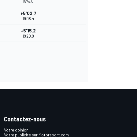
18'47.0
+5'02.7
19'08.4
+5'15.2
19'20.9
Contactez-nous
Votre opinion
Votre publicité sur Motorsport.com