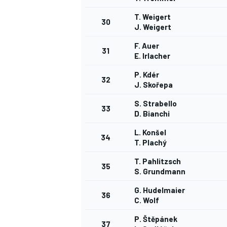
T. Weigert
30
J. Weigert
F. Auer
31
E. Irlacher
P. Kdér
32
J. Skořepa
S. Strabello
33
D. Bianchi
L. Konšel
34
T. Plachý
T. Pahlitzsch
35
S. Grundmann
G. Hudelmaier
36
C. Wolf
P. Štěpánek
37