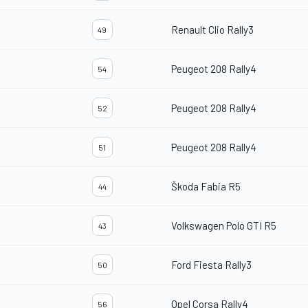
Renault Clio Rally3
49
Peugeot 208 Rally4
54
Peugeot 208 Rally4
52
Peugeot 208 Rally4
51
Škoda Fabia R5
44
Volkswagen Polo GTI R5
43
Ford Fiesta Rally3
50
Opel Corsa Rally4
56