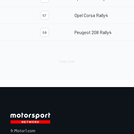
Opel Corsa Rally4
57
Peugeot 208 Rally4
58
fr.Motor1.com