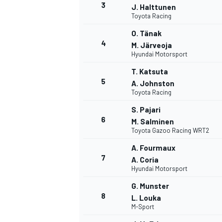
3
J. Halttunen
Toyota Racing
WRC
O. Tänak
4
M. Järveoja
Hyundai Motorsport
T. Katsuta
5
A. Johnston
Toyota Racing
S. Pajari
6
M. Salminen
Toyota Gazoo Racing WRT2
A. Fourmaux
7
A. Coria
Hyundai Motorsport
WEC
G. Munster
8
L. Louka
M-Sport