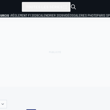
TOUTES LES SÉRIES
URCIS :
RÈGLEMENT F1 2026
CALENDRIER 2026
VIDÉOS
GALERIES PHOTO
PARIS S