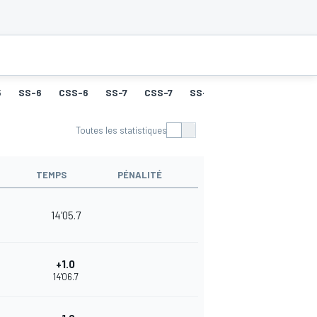
5
SS-6
CSS-6
SS-7
CSS-7
SS-8
CSS-8
SS-9
Toutes les statistiques
TEMPS
PÉNALITÉ
14'05.7
+1.0
14'06.7