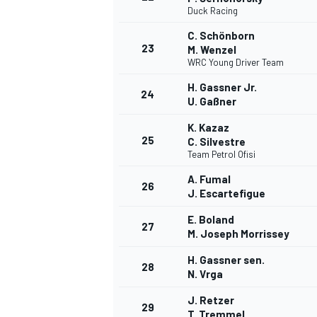
Duck Racing
C. Schönborn
23
M. Wenzel
WRC Young Driver Team
AUTRES CHAMPIONNATS
H. Gassner Jr.
24
U. Gaßner
K. Kazaz
25
C. Silvestre
Team Petrol Ofisi
A. Fumal
26
J. Escartefigue
E. Boland
27
M. Joseph Morrissey
H. Gassner sen.
28
N. Vrga
J. Retzer
29
T. Tremmel