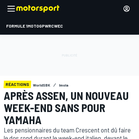
FORMULE 1
MOTOGP
WRC
WEC
RÉACTIONS
WorldSBK
Imola
APRÈS ASSEN, UN NOUVEAU
WEEK-END SANS POUR
YAMAHA
Les pensionnaires du team Crescent ont dû faire
le dos rond durant le week-end italien, devant le