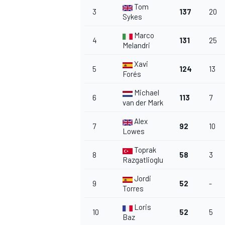
Tom
3
137
20
Sykes
Marco
4
131
25
Melandri
AUTRES CHAMPIONNATS
Xavi
5
124
13
Forés
Michael
6
113
7
van der Mark
Alex
7
92
10
Lowes
Toprak
8
58
3
Razgatlioglu
Jordi
9
52
-
Torres
Loris
10
52
5
Baz