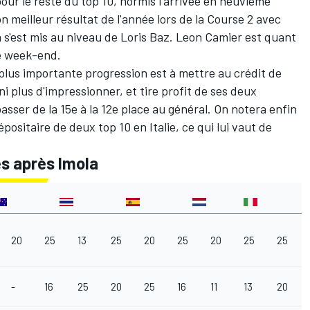
ur le reste du top 10, hormis l'arrivée en neuvième
n meilleur résultat de l'année lors de la Course 2 avec
a s'est mis au niveau de Loris Baz. Leon Camier est quant
de week-end.
 plus importante progression est à mettre au crédit de
ini plus d'impressionner, et tire profit de ses deux
ser de la 15e à la 12e place au général. On notera enfin
positaire de deux top 10 en Italie, ce qui lui vaut de
s après Imola
20
25
13
25
20
25
20
25
25
-
16
25
20
25
16
11
13
20