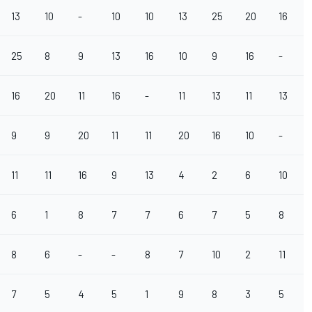
13
10
-
10
10
13
25
20
16
25
8
9
13
16
10
9
16
-
16
20
11
16
-
11
13
11
13
9
9
20
11
11
20
16
10
-
11
11
16
9
13
4
2
6
10
6
1
8
7
7
6
7
5
8
8
6
-
-
8
7
10
2
11
7
5
4
5
1
9
8
3
5