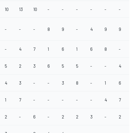
10
13
10
-
-
-
-
-
-
-
-
-
8
9
-
4
9
9
-
4
7
1
6
1
6
8
-
5
2
3
6
5
5
-
-
4
4
3
-
-
3
8
-
1
6
1
7
-
-
-
-
-
4
7
2
-
6
-
2
2
3
-
2