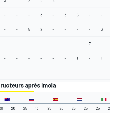
3
-
2
4
4
-
-
-
-
-
-
-
3
-
3
5
-
-
-
-
5
2
-
-
-
-
3
-
-
-
-
-
-
-
7
-
-
-
-
-
-
-
1
-
1
-
-
-
-
-
-
-
-
-
ructeurs après Imola
20
20
25
13
25
20
25
25
25
25