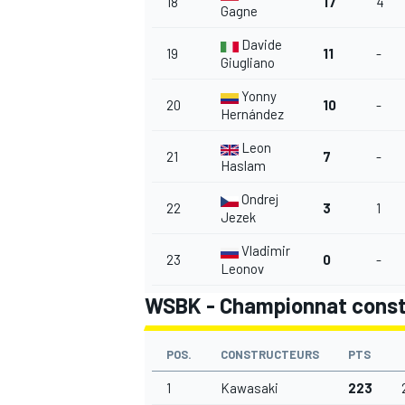
18
17
4
Gagne
Davide
19
11
-
Giugliano
Yonny
20
10
-
Hernández
Leon
21
7
-
Haslam
Ondrej
22
3
1
Jezek
Vladimir
23
0
-
Leonov
WSBK - Championnat const
POS.
CONSTRUCTEURS
PTS
1
Kawasaki
223