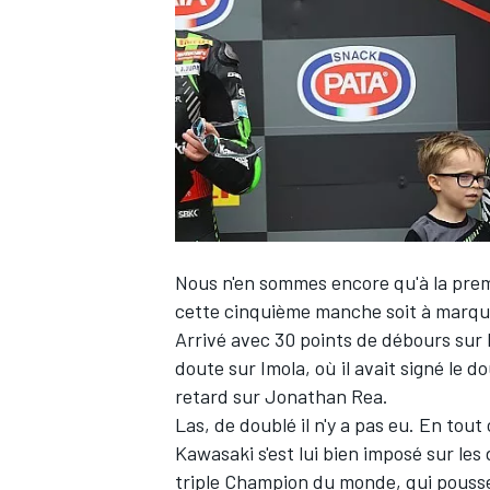
WRC
Nous n'en sommes encore qu'à la premi
cette cinquième manche soit à marque
Arrivé avec 30 points de débours sur
doute sur Imola, où il avait signé le 
WEC
retard sur Jonathan Rea.
Las, de doublé il n'y a pas eu. En tou
Kawasaki s'est lui bien imposé sur le
triple Champion du monde, qui pouss