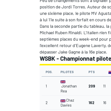
Peu de changements sont à signaler po
position de Jordi Torres. Auteur de so
une sixième place, le pilote MV Agust
à lui 11e suite à son forfait en cours 
Dans la seconde partie du tableau, la
Michael Ruben Rinaldi. L'Italien n'en f
septièmes places du week-end pour pas
l'excellent retour d'Eugene Laverty, dé
dépasser Jake Gagne à la 16e place.
WSBK - Championnat pilote
POS.
PILOTES
PTS
1
Jonathan
209
11
Rea
Chaz
2
162
16
Davies