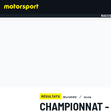
RACCO
FORMULE 1
RÉSULTATS
WorldSBK
Imola
CHAMPIONNAT -