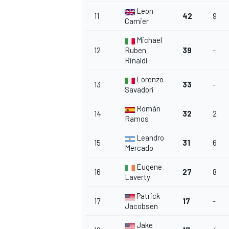
Leon
11
42
9
Camier
Michael
12
Ruben
39
-
Rinaldi
Lorenzo
13
33
-
Savadori
Román
14
32
2
Ramos
Leandro
15
31
6
Mercado
Eugene
16
27
8
Laverty
Patrick
17
17
-
Jacobsen
Jake