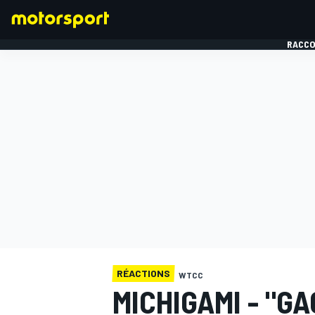
RACCO
FORMULE 1
RÉACTIONS
WTCC
MICHIGAMI - "G