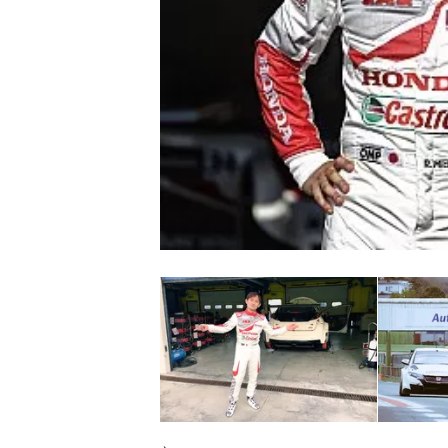
WRC
WEC