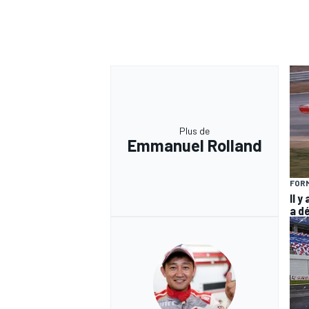
Plus de
Emmanuel Rolland
FORM
Il y
a d