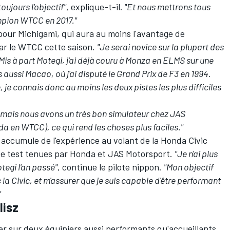
oujours l'objectif"
, explique-t-il.
"Et nous mettrons tous
mpion WTCC en 2017."
 pour Michigami, qui aura au moins l'avantage de
par le WTCC cette saison.
"Je serai novice sur la plupart des
Mis à part Motegi, j'ai déjà couru à Monza en ELMS sur une
ssi Macao, où j'ai disputé le Grand Prix de F3 en 1994.
, je connais donc au moins les deux pistes les plus difficiles
, mais nous avons un très bon simulateur chez JAS
a en WTCC), ce qui rend les choses plus faciles."
accumule de l'expérience au volant de la Honda Civic
e test tenues par Honda et JAS Motorsport.
"Je n'ai plus
egi l'an passé"
, continue le pilote nippon.
"Mon objectif
c la Civic, et m'assurer que je suis capable d'être performant
"
lisz
 sur deux équipiers aussi performants qu'accueillants,