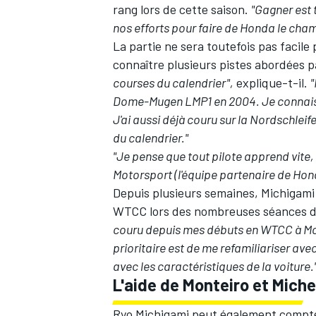
rang lors de cette saison.
"Gagner est t
nos efforts pour faire de Honda le cha
La partie ne sera toutefois pas facile
connaître plusieurs pistes abordées 
courses du calendrier",
explique-t-il.
"
Dome-Mugen LMP1 en 2004. Je connais au
J'ai aussi déjà couru sur la Nordschleife
du calendrier."
"Je pense que tout pilote apprend vite
Motorsport (l'équipe partenaire de Hond
Depuis plusieurs semaines, Michigami 
WTCC lors des nombreuses séances d
couru depuis mes débuts en WTCC à Mot
prioritaire est de me refamiliariser ave
avec les caractéristiques de la voiture.
L'aide de Monteiro et Miche
Ryo Michigami peut également compter