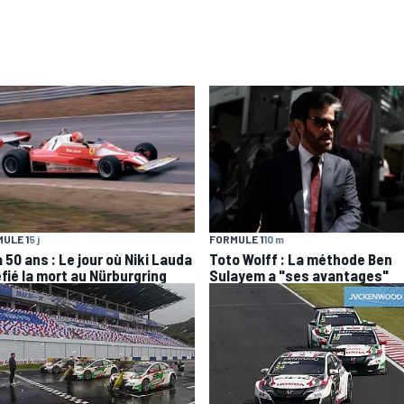
ULE 1
5 j
FORMULE 1
10 m
 a 50 ans : Le jour où Niki Lauda
Toto Wolff : La méthode Ben
éfié la mort au Nürburgring
Sulayem a "ses avantages"