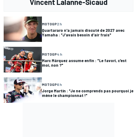
Vincent Lalanne-Sicaud
MOTOGP
2 h
Quartararo n'a jamais discuté de 2027 avec
Yamaha : "J'avais besoin d'air frais"
MOTOGP
4 h
Marc Márquez assume enfin : "Le favori, c'est
moi, non ?"
MOTOGP
6 h
Jorge Martín : "Je ne comprends pas pourquoi je
mène le championnat !"