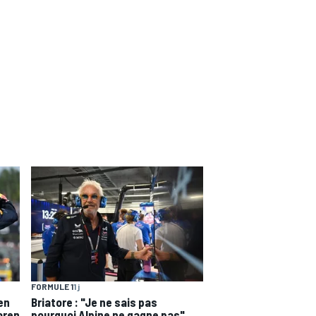
FORMULE 1
1 j
en
Briatore : "Je ne sais pas
aren
pourquoi Alpine ne gagne pas"