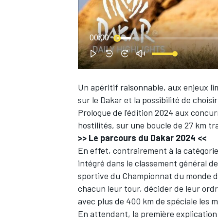
WRC
00:00
Un apéritif raisonnable, aux enjeux lim
sur le Dakar et la possibilité de choisi
Prologue de l'édition 2024 aux concur
hostilités, sur une boucle de 27 km tr
>>
Le parcours du Dakar 2024
<<
En effet,
contrairement à la catégori
intégré dans le classement général de
WEC
sportive du Championnat du monde de r
chacun leur tour, décider de leur ord
avec plus de 400 km de spéciale les 
En attendant, la première explication