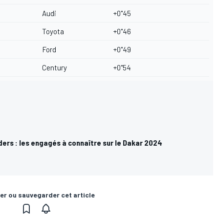
Audi
+0"45
Toyota
+0"46
Ford
+0"49
Century
+0"54
ders : les engagés à connaître sur le Dakar 2024
er ou sauvegarder cet article