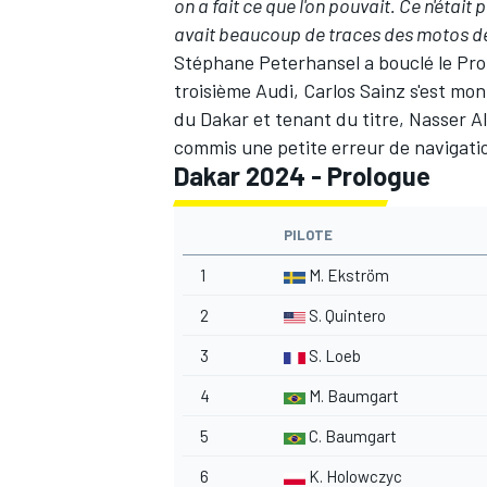
on a fait ce que l'on pouvait. Ce n'était 
avait beaucoup de traces des motos d
Stéphane Peterhansel a bouclé le Prol
troisième Audi, Carlos Sainz s'est mon
du Dakar et tenant du titre, Nasser Al
commis une petite erreur de navigati
Dakar 2024 - Prologue
PILOTE
1
M. Ekström
2
S. Quintero
3
S. Loeb
4
M. Baumgart
5
C. Baumgart
6
K. Holowczyc