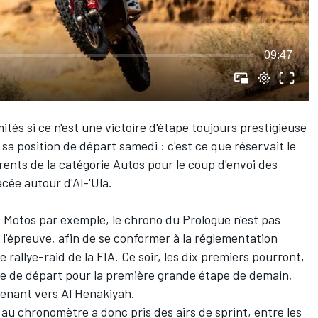
09:47
ités si ce n'est une victoire d'étape toujours prestigieuse
r sa position de départ samedi : c'est ce que réservait le
rents de la catégorie Autos pour le coup d'envoi des
acée autour d'Al-'Ula.
e Motos
par exemple, le chrono du Prologue n'est pas
 l'épreuve, afin de se conformer à la réglementation
allye-raid de la FIA. Ce soir, les dix premiers pourront,
re de départ pour la première grande étape de demain,
menant vers Al Henakiyah.
 au chronomètre a donc pris des airs de sprint, entre les