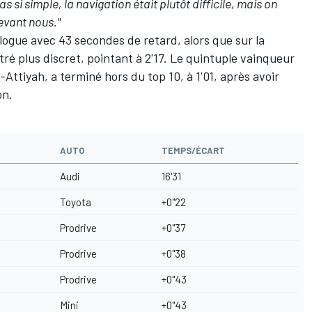
pas si simple, la navigation était plutôt difficile, mais on
evant nous."
ogue avec 43 secondes de retard, alors que sur la
tré plus discret, pointant à 2'17. Le quintuple vainqueur
-Attiyah, a terminé hors du top 10, à 1'01, après avoir
on.
AUTO
TEMPS/ÉCART
Audi
16'31
Toyota
+0"22
Prodrive
+0"37
Prodrive
+0"38
Prodrive
+0"43
Mini
+0"43