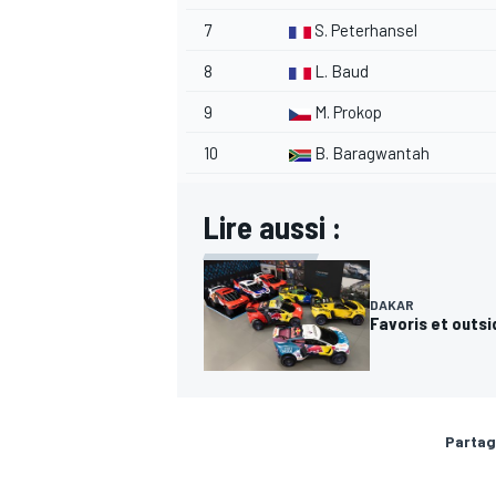
7
S. Peterhansel
8
L. Baud
9
M. Prokop
AUTRES CHAMPIONNATS
10
B. Baragwantah
Lire aussi :
DAKAR
Favoris et outsi
Partag