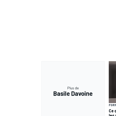
Plus de
Basile Davoine
FORM
Ce 
les