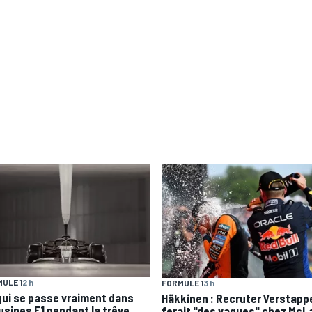
ULE 1
2 h
FORMULE 1
3 h
qui se passe vraiment dans
Häkkinen : Recruter Verstapp
 usines F1 pendant la trêve
ferait "des vagues" chez McL