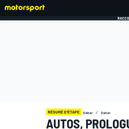
RACCO
FORMULE 1
RÉSUMÉ D'ÉTAPE
Dakar
Dakar
AUTOS, PROLOGU