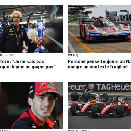
ULE 1
11 h
WEC
1 j
tore : "Je ne sais pas
Porsche pense toujours au M
rquoi Alpine ne gagne pas"
malgré un contexte fragilisé