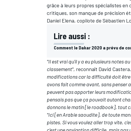
grâce à leurs propres spécialistes en 
critiques, son manque de précision é
Daniel Elena
, copilote de
Sébastien L
Lire aussi :
Comment le Dakar 2020 a prévu de con
"Il est vrai qu'il y a eu plusieurs note
classement"
, reconnaît David Castera
modifications car la difficulté doit ê
avons fait comme avant, sans penser au f
peuvent pas apporter leurs modification
pensais pas que ça pouvait autant chan
donnons le matin [le roadbook], tout 
"Ici [en Arabie saoudite], de toute man
pistes. Si vous voulez aller trop vite, c
c'est une navigation difficile, mais pas u