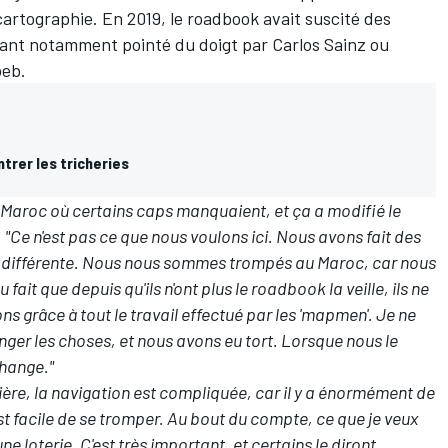
cartographie. En 2019, le roadbook avait suscité des
tant notamment pointé du doigt par
Carlos Sainz
ou
oeb
.
trer les tricheries
s au Maroc où certains caps manquaient, et ça a modifié le
.
"Ce n'est pas ce que nous voulons ici. Nous avons fait des
tre différente. Nous nous sommes trompés au Maroc, car nous
ait que depuis qu'ils n'ont plus le roadbook la veille, ils ne
s grâce à tout le travail effectué par les 'mapmen'. Je ne
ger les choses, et nous avons eu tort. Lorsque nous le
change."
ière, la navigation est compliquée, car il y a énormément de
'est facile de se tromper. Au bout du compte, ce que je veux
ne loterie. C'est très important, et certains le diront