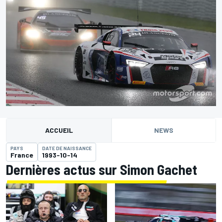
ACCUEIL
NEWS
PAYS
DATE DE NAISSANCE
France
1993-10-14
Dernières actus sur Simon Gachet