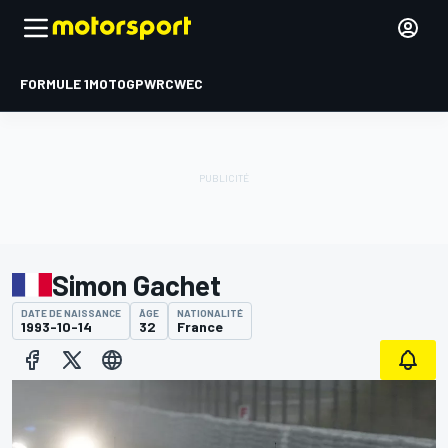
FORMULE 1
MOTOGP
WRC
WEC
Simon Gachet
DATE DE NAISSANCE
ÂGE
NATIONALITÉ
1993-10-14
32
France