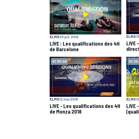
WRC
ELMS
1
ELMS
20 juil. 2019
LIVE 
LIVE : Les qualifications des 4H
direc
de Barcelone
01:30:00
01:20
ELMS
12 mai 2018
ELMS
1
LIVE - Les qualifications des 4H
LIVE 
de Monza 2018
(qual
WEC