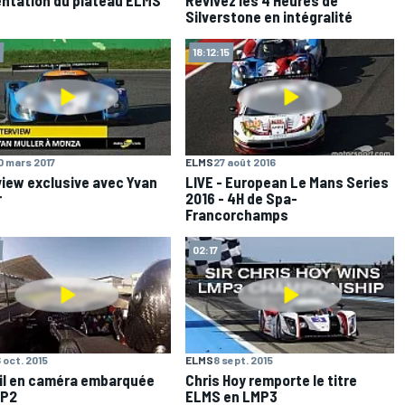
Silverstone en intégralité
18:12:15
0 mars 2017
ELMS
27 août 2016
view exclusive avec Yvan
LIVE - European Le Mans Series
r
2016 - 4H de Spa-
Francorchamps
02:17
6 oct. 2015
ELMS
8 sept. 2015
il en caméra embarquée
Chris Hoy remporte le titre
MP2
ELMS en LMP3