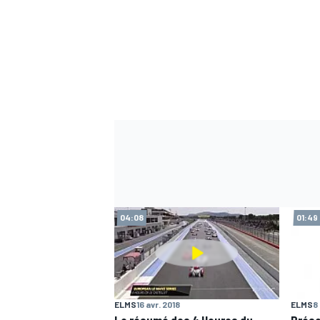
04:08
01:49
ELMS
16 avr. 2018
ELMS
8
Le résumé des 4 Heures du
Prése