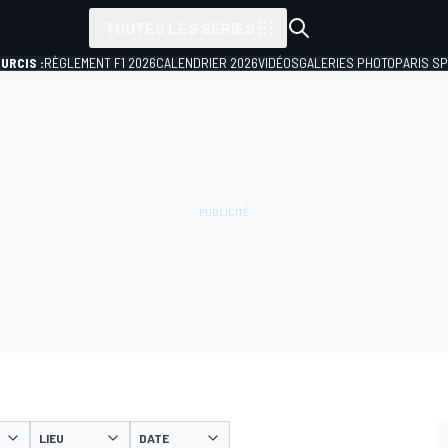
TOUTES LES SÉRIES
URCIS :
RÈGLEMENT F1 2026
CALENDRIER 2026
VIDÉOS
GALERIES PHOTO
PARIS S
LIEU
DATE