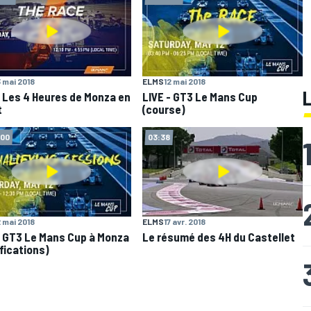
3 mai 2018
ELMS
12 mai 2018
- Les 4 Heures de Monza en
LIVE - GT3 Le Mans Cup
t
(course)
:00
03:38
2 mai 2018
ELMS
17 avr. 2018
- GT3 Le Mans Cup à Monza
Le résumé des 4H du Castellet
ifications)