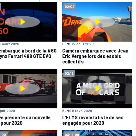
02:02
8 août 2020
ELMS
27 août 2020
embarqué à bord de la #60
Caméra embarquée avec Jean-
Lynx Ferrari 488 GTE EVO
Eric Vergne lors des essais
collectifs
02:12
juil. 2020
ELMS
11 févr. 2020
ve présente sa nouvelle
L'ELMS révèle la liste de ses
e pour 2020
engagés pour 2020
:00
03:15:00