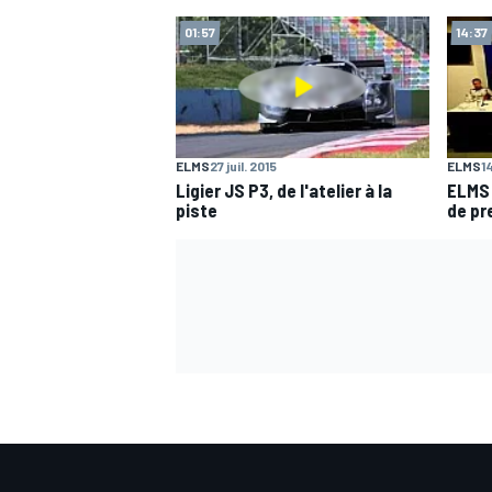
01:57
14:37
AUTRES CHAMPIONNATS
ELMS
27 juil. 2015
ELMS
14
Ligier JS P3, de l'atelier à la
ELMS 
piste
de pr