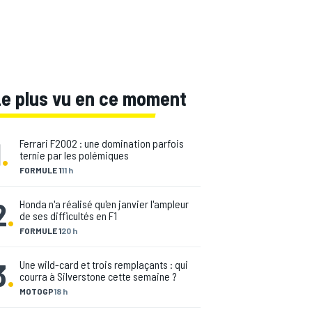
Le plus vu en ce moment
1
.
Ferrari F2002 : une domination parfois
ternie par les polémiques
FORMULE 1
11 h
2
.
Honda n'a réalisé qu'en janvier l'ampleur
de ses difficultés en F1
FORMULE 1
20 h
3
.
Une wild-card et trois remplaçants : qui
courra à Silverstone cette semaine ?
MOTOGP
18 h