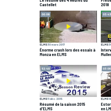
Castellet
2018
00:08
03:43
ELMS
30 mars 2017
ELMS
3
Énorme crash lors des essais à
Inter
Monza en ELMS
Mulle
52:49
03:06
ELMS
11 déc. 2015
ELMS
1
Résumé de la saison 2015
Estor
d'ELMS
en L