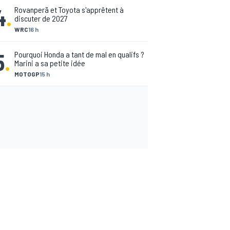
4
.
Rovanperä et Toyota s'apprêtent à
discuter de 2027
WRC
16 h
5
.
Pourquoi Honda a tant de mal en qualifs ?
Marini a sa petite idée
MOTOGP
15 h