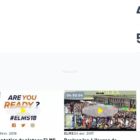
04:50:04
 févr. 2018
ELMS
24 avr. 2017
ntation du plateau ELMS
Revivez les 4 Heures de