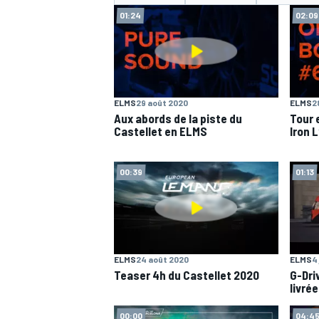
01:24
02:09
ELMS
29 août 2020
ELMS
2
MOTOGP
Aux abords de la piste du
Tour 
Castellet en ELMS
Iron 
00:39
01:13
ELMS
24 août 2020
ELMS
4 
Teaser 4h du Castellet 2020
G-Dri
livré
00:00
04:45