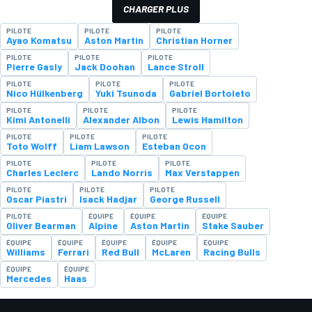
CHARGER PLUS
PILOTE
PILOTE
PILOTE
Ayao Komatsu
Aston Martin
Christian Horner
PILOTE
PILOTE
PILOTE
Pierre Gasly
Jack Doohan
Lance Stroll
PILOTE
PILOTE
PILOTE
Nico Hülkenberg
Yuki Tsunoda
Gabriel Bortoleto
PILOTE
PILOTE
PILOTE
Kimi Antonelli
Alexander Albon
Lewis Hamilton
PILOTE
PILOTE
PILOTE
Toto Wolff
Liam Lawson
Esteban Ocon
PILOTE
PILOTE
PILOTE
Charles Leclerc
Lando Norris
Max Verstappen
PILOTE
PILOTE
PILOTE
Oscar Piastri
Isack Hadjar
George Russell
PILOTE
ÉQUIPE
ÉQUIPE
ÉQUIPE
Oliver Bearman
Alpine
Aston Martin
Stake Sauber
ÉQUIPE
ÉQUIPE
ÉQUIPE
ÉQUIPE
ÉQUIPE
Williams
Ferrari
Red Bull
McLaren
Racing Bulls
ÉQUIPE
ÉQUIPE
Mercedes
Haas