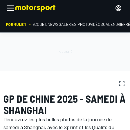
FORMULE 1
ACCUEIL
NEWS
GALERIES PHOTO
VIDÉOS
CALENDRIER
R
GALERIES PHOTO
Formule 1
GP de Chine
GP DE CHINE 2025 - SAMEDI À
SHANGHAI
Découvrez les plus belles photos de la journée de
samedi à Shanghai, avec le Sprint et les Qualifs du