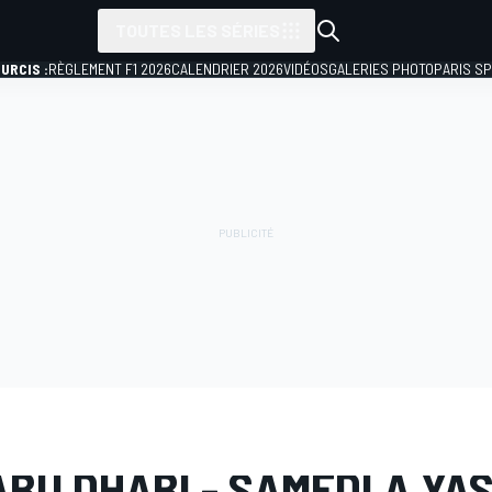
TOUTES LES SÉRIES
URCIS :
RÈGLEMENT F1 2026
CALENDRIER 2026
VIDÉOS
GALERIES PHOTO
PARIS S
PHOTO
Formule 1
GP d'Abu Dhabi
ABU DHABI - SAMEDI À YA