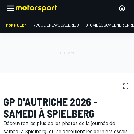
FORMULE 1
ACCUEIL
NEWS
GALERIES PHOTO
VIDÉOS
CALENDRIER
R
GALERIES PHOTO
Formule 1
GP d'Autriche
GP D'AUTRICHE 2026 -
SAMEDI À SPIELBERG
Découvrez les plus belles photos de la journée de
samedi à Spielberg, où se déroulent les derniers essais