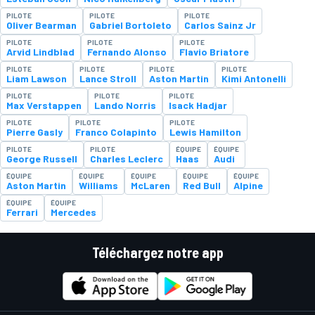
PILOTE
PILOTE
PILOTE
Oliver Bearman
Gabriel Bortoleto
Carlos Sainz Jr
PILOTE
PILOTE
PILOTE
Arvid Lindblad
Fernando Alonso
Flavio Briatore
PILOTE
PILOTE
PILOTE
PILOTE
Liam Lawson
Lance Stroll
Aston Martin
Kimi Antonelli
PILOTE
PILOTE
PILOTE
Max Verstappen
Lando Norris
Isack Hadjar
PILOTE
PILOTE
PILOTE
Pierre Gasly
Franco Colapinto
Lewis Hamilton
PILOTE
PILOTE
ÉQUIPE
ÉQUIPE
George Russell
Charles Leclerc
Haas
Audi
ÉQUIPE
ÉQUIPE
ÉQUIPE
ÉQUIPE
ÉQUIPE
Aston Martin
Williams
McLaren
Red Bull
Alpine
ÉQUIPE
ÉQUIPE
Ferrari
Mercedes
Téléchargez notre app