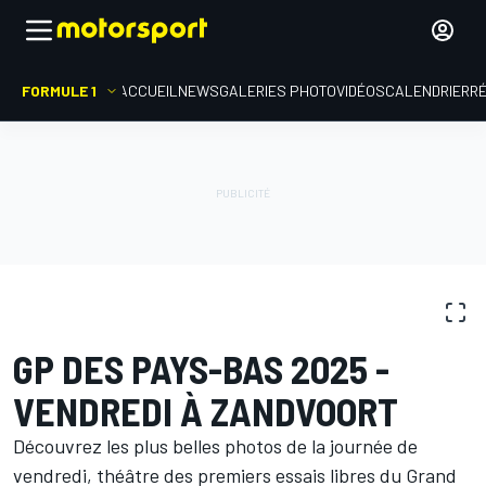
FORMULE 1
ACCUEIL
NEWS
GALERIES PHOTO
VIDÉOS
CALENDRIER
R
GALERIES PHOTO
Formule 1
GP des Pays-Bas
GP DES PAYS-BAS 2025 -
VENDREDI À ZANDVOORT
Découvrez les plus belles photos de la journée de
vendredi, théâtre des premiers essais libres du Grand