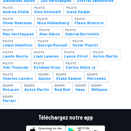
Alexander Albon
Jos Verstappen
Stoffel Vandoorne
PILOTE
PILOTE
PILOTE
Andrea Stella
Kimi Antonelli
Isack Hadjar
PILOTE
PILOTE
PILOTE
Oliver Bearman
Nico Hülkenberg
Flavio Briatore
PILOTE
PILOTE
PILOTE
Max Verstappen
Alex Albon
Gabriel Bortoleto
PILOTE
PILOTE
PILOTE
Lewis Hamilton
George Russell
Oscar Piastri
PILOTE
PILOTE
PILOTE
PILOTE
Lando Norris
Liam Lawson
Lance Stroll
Aston Martin
PILOTE
PILOTE
PILOTE
Yuki Tsunoda
Esteban Ocon
Carlos Sainz Jr
PILOTE
ÉQUIPE
ÉQUIPE
ÉQUIPE
Charles Leclerc
Alpine
Stake Sauber
Mercedes
ÉQUIPE
ÉQUIPE
ÉQUIPE
ÉQUIPE
ÉQUIPE
McLaren
Aston Martin
Red Bull
Haas
Williams
ÉQUIPE
Ferrari
Téléchargez notre app