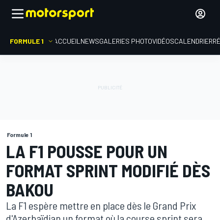
FORMULE 1
ACCUEIL
NEWS
GALERIES PHOTO
VIDÉOS
CALENDRIER
R
Formule 1
LA F1 POUSSE POUR UN
FORMAT SPRINT MODIFIÉ DÈS
BAKOU
La F1 espère mettre en place dès le Grand Prix
d'Azerbaïdjan un format où la course sprint sera