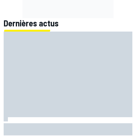
Dernières actus
Martín confirme mais se surprend : "Je ne m'attendais pas
à faire ce chrono"