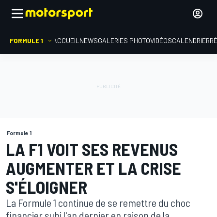
FORMULE 1
ACCUEIL
NEWS
GALERIES PHOTO
VIDÉOS
CALENDRIER
R
Formule 1
LA F1 VOIT SES REVENUS
AUGMENTER ET LA CRISE
S'ÉLOIGNER
La Formule 1 continue de se remettre du choc
financier subi l'an dernier en raison de la