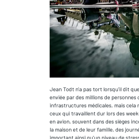
WRC
Jean Todt n'a pas tort lorsqu'il dit 
enviée par des millions de personnes q
infrastructures médicales, mais cela 
WEC
ceux qui travaillent dur lors des wee
en avion, souvent dans des sièges in
la maison et de leur famille, des jou
important ainsi qu'un niveau de stress