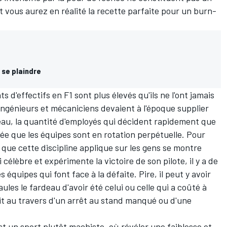
t vous aurez en réalité la recette parfaite pour un burn-
 se plaindre
 d'effectifs en F1 sont plus élevés qu'ils ne l'ont jamais
 ingénieurs et mécaniciens devaient à l'époque supplier
veau, la quantité d'employés qui décident rapidement que
evée que les équipes sont en rotation perpétuelle. Pour
 que cette discipline applique sur les gens se montre
lèbre et expérimente la victoire de son pilote, il y a de
quipes qui font face à la défaite. Pire, il peut y avoir
ules le fardeau d'avoir été celui ou celle qui a coûté à
it au travers d'un arrêt au stand manqué ou d'une
1 est un sport plutôt machiste, où révéler une faiblesse et