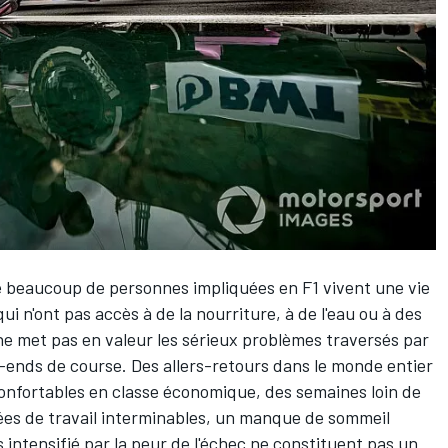
que beaucoup de personnes impliquées en F1 vivent une vie
ui n'ont pas accès à de la nourriture, à de l'eau ou à des
ne met pas en valeur les sérieux problèmes traversés par
k-ends de course. Des allers-retours dans le monde entier
confortables en classe économique, des semaines loin de
rnées de travail interminables, un manque de sommeil
 intensifié par la peur de l'échec ne constituent pas un