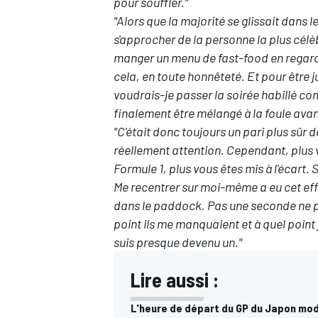
pour souffler."
"Alors que la majorité se glissait dans 
s'approcher de la personne la plus célè
manger un menu de fast-food en regardan
cela, en toute honnêteté. Et pour être j
voudrais-je passer la soirée habillé c
finalement être mélangé à la foule avant
"C'était donc toujours un pari plus sûr d
réellement attention. Cependant, plu
Formule 1, plus vous êtes mis à l'écart.
Me recentrer sur moi-même a eu cet effe
dans le paddock. Pas une seconde ne pa
point ils me manquaient et à quel point j'
suis presque devenu un."
Lire aussi :
L'heure de départ du GP du Japon mod