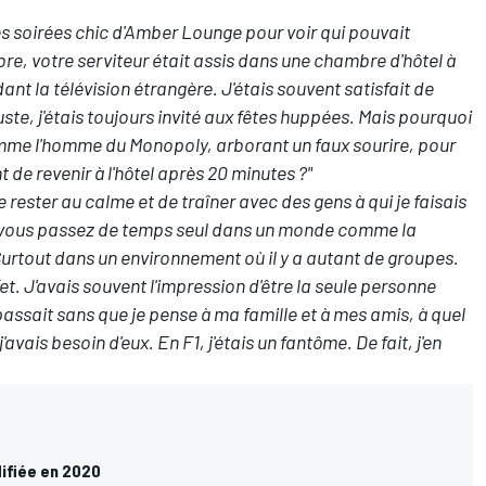
les soirées chic d'Amber Lounge pour voir qui pouvait
bre, votre serviteur était assis dans une chambre d'hôtel à
t la télévision étrangère. J'étais souvent satisfait de
uste, j'étais toujours invité aux fêtes huppées. Mais pourquoi
omme l'homme du Monopoly, arborant un faux sourire, pour
 de revenir à l'hôtel après 20 minutes ?"
e rester au calme et de traîner avec des gens à qui je faisais
s vous passez de temps seul dans un monde comme la
 Surtout dans un environnement où il y a autant de groupes.
t. J'avais souvent l'impression d'être la seule personne
ssait sans que je pense à ma famille et à mes amis, à quel
avais besoin d'eux. En F1, j'étais un fantôme. De fait, j'en
ifiée en 2020