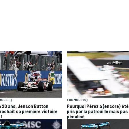
ULE 1
1 j
FORMULE 1
9 j
 a 20 ans, Jenson Button
Pourquoi Pérez a (encore) été
rochait sa première victoire
pris par la patrouille mais pas
F1
pénalisé