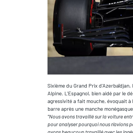
WRC
Sixième du Grand Prix d'Azerbaïdjan,
Alpine
. L'Espagnol, bien aidé par le d
agressivité a fait mouche, évoquait à 
WEC
barre après une manche monégasque
"Nous avons travaillé sur la voiture 
pour analyser pourquoi nous n'avions p
avons beaucoup travaillé avec les ingé