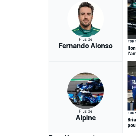
Plus de
FORM
Fernando Alonso
Hond
l'am
Plus de
FORM
Alpine
Bria
pou