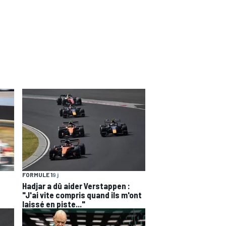
FORMULE 1
9 j
Hadjar a dû aider Verstappen :
"J'ai vite compris quand ils m'ont
laissé en piste..."