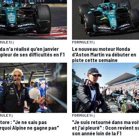
ULE 1
2 j
FORMULE 1
11 j
a n'a réalisé qu'en janvier
Le nouveau moteur Honda
pleur de ses difficultés en F1
d'Aston Martin va débuter en
piste cette semaine
FORMULE 1
4 j
ULE 1
1 j
"Je suis retourné dans ma voi
tore : "Je ne sais pas
et j'ai pleuré" : Ocon revient s
rquoi Alpine ne gagne pas"
son année loin de la F1