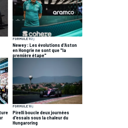
FORMULE 1
12 j
Newey : Les évolutions d'Aston
en Hongrie ne sont que "la
première étape"
FORMULE 1
8 j
ture
Pirelli boucle deux journées
ur
d'essais sous la chaleur du
Hungaroring