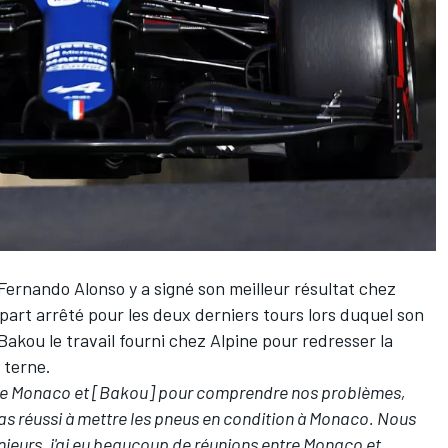
Fernando Alonso
y a signé son meilleur résultat chez
épart arrêté pour les deux derniers tours lors duquel son
Bakou le travail fourni chez Alpine pour redresser la
 terne.
entre Monaco et [Bakou] pour comprendre nos problèmes,
as réussi à mettre les pneus en condition à Monaco. Nous
nieurs, j'ai eu beaucoup de réunions entre Monaco et