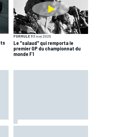
FORMULE 1
13 mai 2025
nts
Le "salaud" qui remporta le
premier GP du championnat du
monde F1
Marc Márquez assume enfin : "Le
 les
favori, c'est moi, non ?"
1