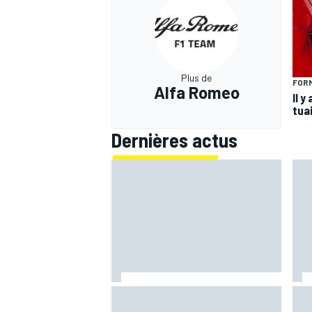
Plus de
FORM
Alfa Romeo
Il y
tua
Dernières actus
Quartararo n'a jamais discuté de
Bagn
2027 avec Yamaha : "J'avais
ima