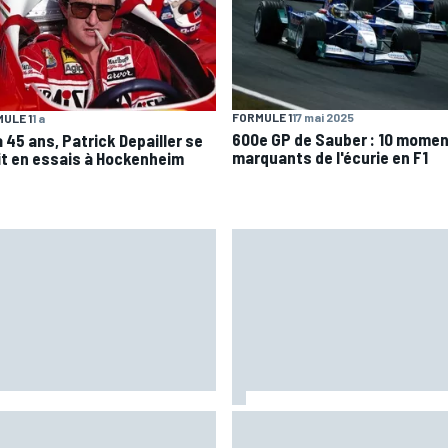
FORMULE 1
17 mai 2025
ULE 1
1 a
600e GP de Sauber : 10 mome
 a 45 ans, Patrick Depailler se
marquants de l'écurie en F1
it en essais à Hockenheim
aia plus gêné qu'il l'avait
Pourquoi la FIA n'interdira pas
giné par son opération du
algorithmes des moteurs en F