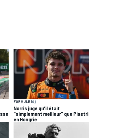
FORMULE 1
9 j
Norris juge qu'il était
esse
"simplement meilleur" que Piastri
en Hongrie