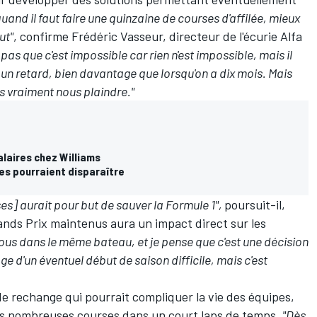
 quand il faut faire une quinzaine de courses d'affilée, mieux
ut"
, confirme Frédéric Vasseur, directeur de l'écurie Alfa
 pas que c'est impossible car rien n'est impossible, mais il
r un retard, bien davantage que lorsqu'on a dix mois. Mais
s vraiment nous plaindre."
laires chez Williams
ies pourraient disparaître
ses] aurait pour but de sauver la Formule 1",
poursuit-il,
nds Prix maintenus aura un impact direct sur les
us dans le même bateau, et je pense que c'est une décision
ge d'un éventuel début de saison difficile, mais c'est
e rechange qui pourrait compliquer la vie des équipes,
ces nombreuses courses dans un court laps de temps.
"Dès