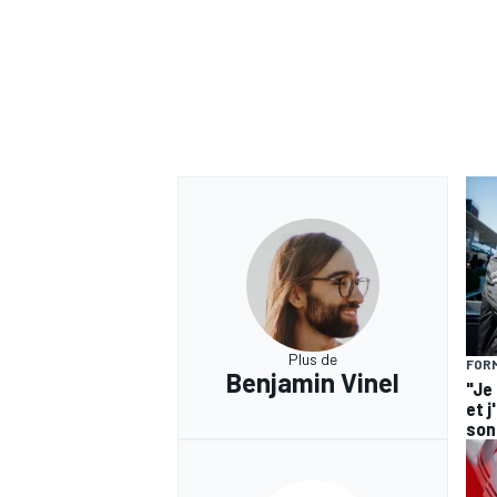
Plus de
FORM
Benjamin Vinel
"Je
et j
son 