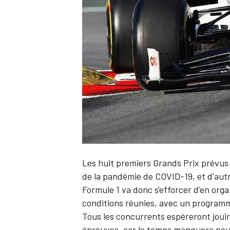
WRC
Les huit premiers Grands Prix prévus
de la pandémie de COVID-19, et d'aut
WEC
Formule 1 va donc s'efforcer d'en organ
conditions réunies, avec un programme
Tous les concurrents espéreront joui
épreuves, car le temps manquera pou