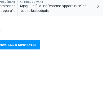
 PRÉCÉDENT
ARTICLE SUIVANT
e commande
Agag : La F1 a une "énorme opportunité" de
 appareils
réduire les budgets
S
VOIR PLUS & COMMENTER