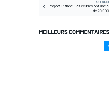
ARTICLE
Project Pitlane : les écuries ont un
de 20'000
AUTRES CHAMPIONNATS
MEILLEURS COMMENTAIRE