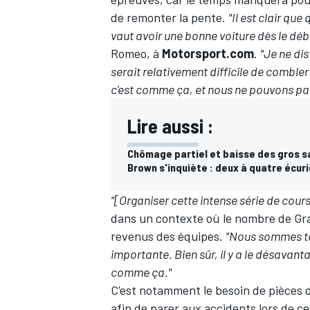
de remonter la pente.
"Il est clair que
vaut avoir une bonne voiture dès le déb
Romeo, à
Motorsport.com
.
"Je ne dis
serait relativement difficile de comble
c'est comme ça, et nous ne pouvons pa
Lire aussi :
Chômage partiel et baisse des gros sa
Brown s'inquiète : deux à quatre écur
"[Organiser cette intense série de cour
dans un contexte où le nombre de Gra
revenus des équipes.
"Nous sommes to
importante. Bien sûr, il y a le désavanta
comme ça."
C'est notamment le besoin de pièces d
afin de parer aux accidents lors de 