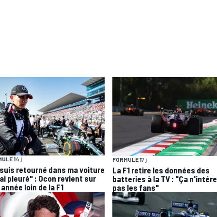
ULE 1
4 j
FORMULE 1
7 j
 suis retourné dans ma voiture
La F1 retire les données des
'ai pleuré" : Ocon revient sur
batteries à la TV : "Ça n'intér
année loin de la F1
pas les fans"