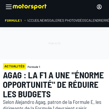
FORMULE 1
ACCUEIL
NEWS
GALERIES PHOTO
VIDÉOS
CALENDRIER
R
ACTUALITÉS
Formule 1
AGAG : LA F1 A UNE "ÉNORME
OPPORTUNITÉ" DE RÉDUIRE
LES BUDGETS
Selon Alejandro Agag, patron de la Formule E, les
dirigeants de la Formule 1 devraient saisir