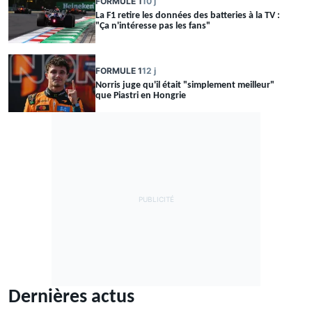
FORMULE 1
10 j
La F1 retire les données des batteries à la TV :
"Ça n'intéresse pas les fans"
FORMULE 1
12 j
Norris juge qu'il était "simplement meilleur"
que Piastri en Hongrie
Dernières actus