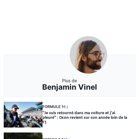
Plus de
Benjamin Vinel
FORMULE 1
6 j
"Je suis retourné dans ma voiture et j'ai
pleuré" : Ocon revient sur son année loin de la
F1