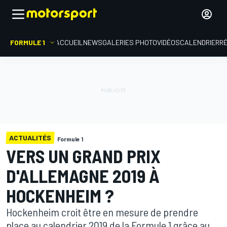
FORMULE 1
ACCUEIL
NEWS
GALERIES PHOTO
VIDÉOS
CALENDRIER
R
ACTUALITÉS
Formule 1
VERS UN GRAND PRIX
D'ALLEMAGNE 2019 À
HOCKENHEIM ?
Hockenheim croit être en mesure de prendre
place au calendrier 2019 de la Formule 1 grâce au