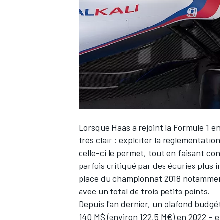
WRC
Lorsque
Haas
a rejoint la Formule 1 
très clair : exploiter la réglementati
celle-ci le permet, tout en faisant co
parfois critiqué par des écuries plus 
WEC
place du championnat 2018 notamment, 
avec un total de trois petits points.
Depuis l'an dernier, un plafond budgét
140 M$ (environ 122,5 M€) en 2022 – 