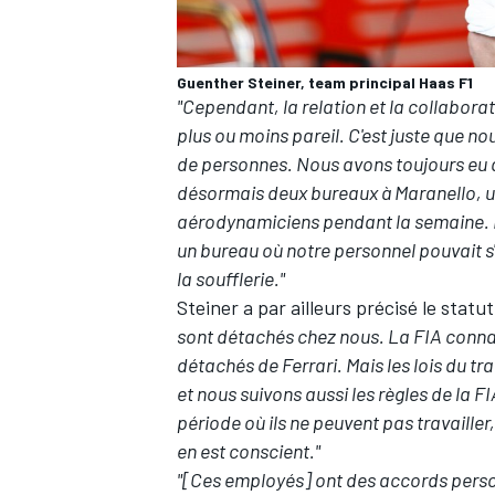
Guenther Steiner, team principal Haas F1
"Cependant, la relation et la collaborat
plus ou moins pareil. C'est juste que
AUTRES CHAMPIONNATS
de personnes. Nous avons toujours eu d
désormais deux bureaux à Maranello, un à
aérodynamiciens pendant la semaine. M
un bureau où notre personnel pouvait s'
la soufflerie."
Steiner a par ailleurs précisé le stat
sont détachés chez nous. La FIA connaî
détachés de Ferrari. Mais les lois du tr
et nous suivons aussi les règles de la F
période où ils ne peuvent pas travailler
en est conscient."
"[Ces employés] ont des accords perso