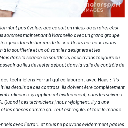
ion n'ont pas évolué, que ce soit en mieux ou en pire, c'est
 nous sommes maintenant à Maranello avec un grand groupe
es gens dans le bureau de la soufflerie, car nous avons
 la soufflerie et un où sont les designers et les
ais dans la séance en soufflerie, nous avons toujours eu
asseoir au lieu de rester debout dans la salle de contrôle de
ut des techniciens Ferrari qui collaborent avec Haas :
"Ils
t les détails de ces contrats, ils doivent être complètement
avail italiennes s'y appliquent évidemment, nous les suivons
IA. Quand [ces techniciens] nous rejoignent, il y a une
, et les choses comme ça. Tout est régulé, et tout le monde
nnels avec Ferrari, et nous ne pouvons évidemment pas les