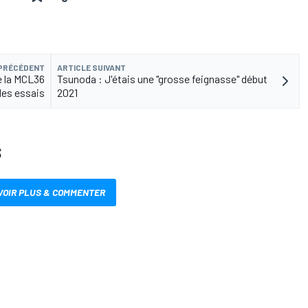
 PRÉCÉDENT
ARTICLE SUIVANT
 la MCL36
Tsunoda : J'étais une "grosse feignasse" début
des essais
2021
S
VOIR PLUS & COMMENTER