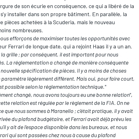
vergure de son écurie en conséquence, ce qui a libéré de la
s'y installer dans son propre bâtiment. En parallèle, la
e pièces achetées à la Scuderia, mais le nouveau
moins nombreuses.
 nous efforçons de maximiser toutes les opportunités avec
ur Ferrari de longue date, qui a rejoint Haas il y a un an.
a grille ; par conséquent, il est important pour nous
tés. La réglementation a changé de manière conséquente
a nouvelle spécification de pièces. Il y a moins de choses
n paramètre légèrement différent. Mais oui, pour faire court,
st possible selon la réglementation technique."
rmément changé, nous avons toujours eu une bonne relation"
,
 cette relation est régulée par le règlement de la FIA. On ne
e que nous sommes à Maranello ; c'était pratique, il y avait
ivée du plafond budgétaire, et Ferrari avait déjà prévu les
'il y ait de l'espace disponible dans les bureaux, et nous
rari qui sont passées chez nous à cause du plafond