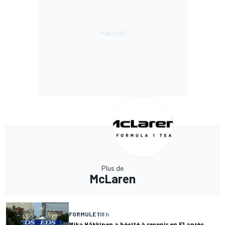
Plus de
McLaren
FORMULE 1
18 h
Mika Häkkinen a hésité à revenir en F1 après