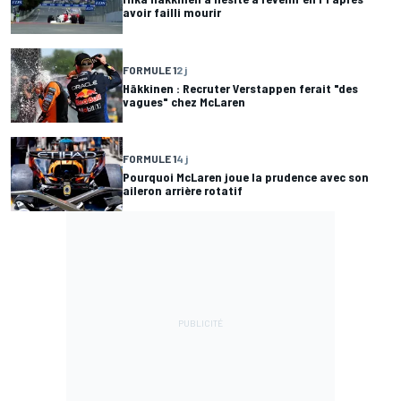
avoir failli mourir
FORMULE 1
2 j
Häkkinen : Recruter Verstappen ferait "des
vagues" chez McLaren
FORMULE 1
4 j
Pourquoi McLaren joue la prudence avec son
aileron arrière rotatif