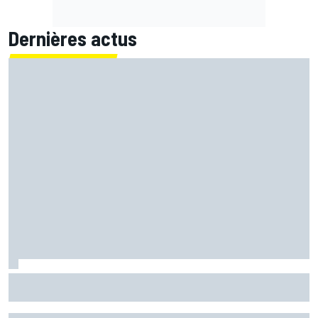
Dernières actus
Quartararo pénalisé à cause d'un souci pour surveiller la
pression !