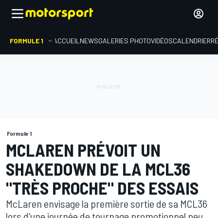
FORMULE 1
ACCUEIL
NEWS
GALERIES PHOTO
VIDÉOS
CALENDRIER
R
Formule 1
MCLAREN PRÉVOIT UN
SHAKEDOWN DE LA MCL36
"TRÈS PROCHE" DES ESSAIS
McLaren envisage la première sortie de sa MCL36
lors d'une journée de tournage promotionnel peu