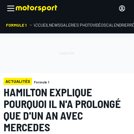
FORMULE 1
ACCUEIL
NEWS
GALERIES PHOTO
VIDÉOS
CALENDRIER
R
ACTUALITÉS
Formule 1
HAMILTON EXPLIQUE
POURQUOI IL N'A PROLONGÉ
QUE D'UN AN AVEC
MERCEDES