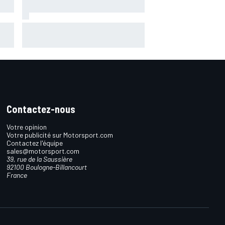
La FIA veut des F1 encore plus
légères d'ici 2031
Contactez-nous
Votre opinion
Votre publicité sur Motorsport.com
Contactez l'équipe
sales@motorsport.com
39, rue de la Saussière
92100 Boulogne-Billancourt
France