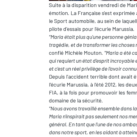
Suite à la disparition vendredi de Mar
émotion. La Française s'est exprimée
WRC
le Sport automobile, au sein de laquel
pilote d'essais pour l'écurie Marussia.
"Maria était plus qu'une personne génia
tragédie, et de transformer les choses 
confié Michèle Mouton.
"Maria a été c
qui requiert un état d'esprit incroyable 
et c'est un réel privilège de l'avoir connu
Depuis l'accident terrible dont avait é
l'écurie Marussia, à l'été 2012, les d
FIA, à la fois pour promouvoir les fe
domaine de la sécurité.
"Nous avons travaillé ensemble dans l
WEC
Maria n'inspirait pas seulement nos m
général. En tant que l'une de nos amba
dans notre sport, en les aidant à atteind