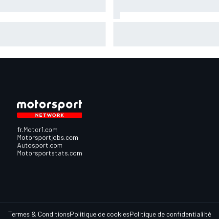
ner : "À l'heure actuelle,
Essais - Coup de maître pour
ales n'a pas été renvoyé"
Bezzecchi !
fr.Motor1.com
Motorsportjobs.com
Autosport.com
Motorsportstats.com
Termes & Conditions
Politique de cookies
Politique de confidentialilté