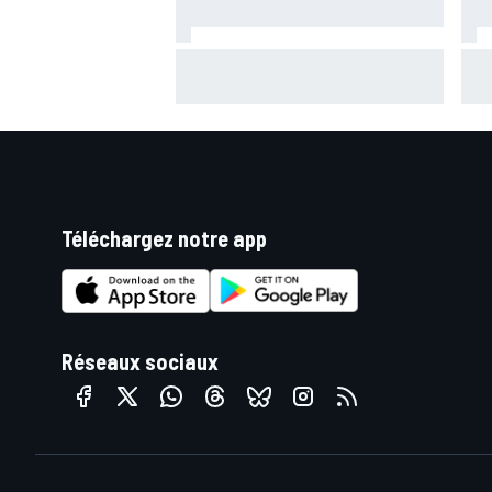
Quartararo perdu : "L'impression
Stei
de monter sur la moto pour la
Viñ
première fois"
Téléchargez notre app
Réseaux sociaux