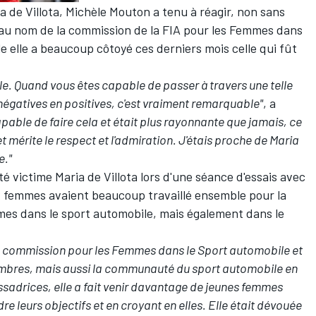
ia de Villota, Michèle Mouton a tenu à réagir, non sans
 au nom de la commission de la FIA pour les Femmes dans
le elle a beaucoup côtoyé ces derniers mois celle qui fût
le. Quand vous êtes capable de passer à travers une telle
négatives en positives, c'est vraiment remarquable"
, a
apable de faire cela et était plus rayonnante que jamais, ce
et mérite le respect et l'admiration. J'étais proche de Maria
e."
té victime Maria de Villota lors d'une séance d'essais avec
eux femmes avaient beaucoup travaillé ensemble pour la
mmes dans le sport automobile, mais également dans le
a commission pour les Femmes dans le Sport automobile et
embres, mais aussi la communauté du sport automobile en
ssadrices, elle a fait venir davantage de jeunes femmes
re leurs objectifs et en croyant en elles. Elle était dévouée