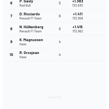
P. Gasly
+1.383
6
5
Red Bull
1'32.930
D. Ricciardo
+1.411
7
6
Renault F1 Team
1'32.958
N. Hülkenberg
+1.415
8
6
Renault F1 Team
1'32.962
K. Magnussen
9
4
Haas
R. Grosjean
10
4
Haas