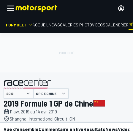
R
FORMULE 1
ACCUEIL
NEWS
GALERIES PHOTO
VIDÉOS
CALENDRIER
GP DE CHINE
présenté par
2019 Formule 1 GP de Chine
11 avr. 2019 au 14 avr. 2019
Shanghai International Circuit, CN
Vue d'ensemble
Commentaire en live
Résultats
News
Vidéo