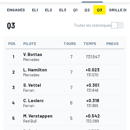
ENGAGÉS
EL1
EL2
EL3
Q1
Q2
Q3
GRILLE DE
Q3
Toutes les statistiques
POS.
PILOTE
TOURS
TEMPS
PNEUS
V. Bottas
1
7
1'31.547
Mercedes
L. Hamilton
+0.023
2
7
Mercedes
1'31.570
S. Vettel
+0.301
3
7
Ferrari
1'31.848
C. Leclerc
+0.318
4
6
Ferrari
1'31.865
M. Verstappen
+0.542
5
5
Red Bull
1'32.089