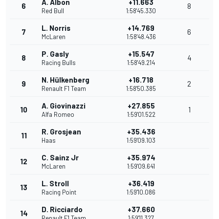
A. Albon
+11.663
6
8
Red Bull
1:58'45.330
L. Norris
+14.769
7
6
McLaren
1:58'48.436
P. Gasly
+15.547
8
4
Racing Bulls
1:58'49.214
N. Hülkenberg
+16.718
9
2
Renault F1 Team
1:58'50.385
A. Giovinazzi
+27.855
10
1
Alfa Romeo
1:59'01.522
R. Grosjean
+35.436
11
Haas
1:59'09.103
C. Sainz Jr
+35.974
12
McLaren
1:59'09.641
L. Stroll
+36.419
13
Racing Point
1:59'10.086
D. Ricciardo
+37.660
14
Renault F1 Team
1:59'11.327