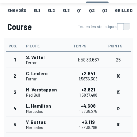
ENGAGÉS
EL1
EL2
EL3
Q1
Q2
Q3
GRILLE DE
Course
Toutes les statistiques
POS.
PILOTE
TEMPS
POINTS
S. Vettel
1
1:58'33.667
25
Ferrari
C. Leclerc
+2.641
2
18
Ferrari
1:58'36.308
M. Verstappen
+3.821
3
15
Red Bull
1:58'37.488
L. Hamilton
+4.608
4
12
Mercedes
1:58'38.275
V. Bottas
+6.119
5
10
Mercedes
1:58'39.786