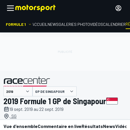
R
FORMULE 1
ACCUEIL
NEWS
GALERIES PHOTO
VIDÉOS
CALENDRIER
GP DE SINGAPOUR
présenté par
2019 Formule 1 GP de Singapour
19 sept. 2019 au 22 sept. 2019
, SG
Vue d'ensemble
Commentaire en live
Résultats
News
Vidéo