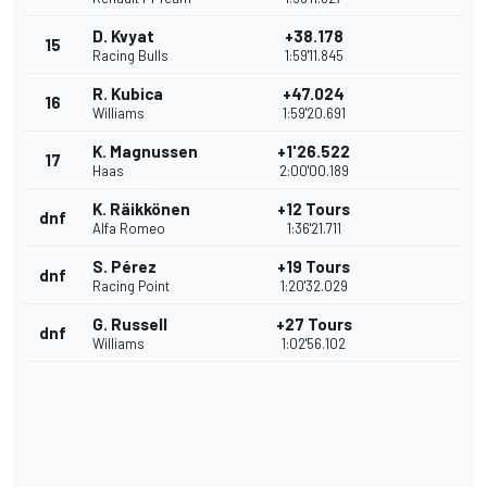
D. Kvyat
+38.178
15
Racing Bulls
1:59'11.845
R. Kubica
+47.024
16
Williams
1:59'20.691
K. Magnussen
+1'26.522
17
Haas
2:00'00.189
K. Räikkönen
+12 Tours
dnf
Alfa Romeo
1:36'21.711
S. Pérez
+19 Tours
dnf
Racing Point
1:20'32.029
G. Russell
+27 Tours
dnf
Williams
1:02'56.102