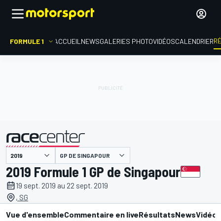
R
FORMULE 1
ACCUEIL
NEWS
GALERIES PHOTO
VIDÉOS
CALENDRIER
GP DE SINGAPOUR
présenté par
2019 Formule 1 GP de Singapour
19 sept. 2019 au 22 sept. 2019
, SG
Vue d'ensemble
Commentaire en live
Résultats
News
Vidéo