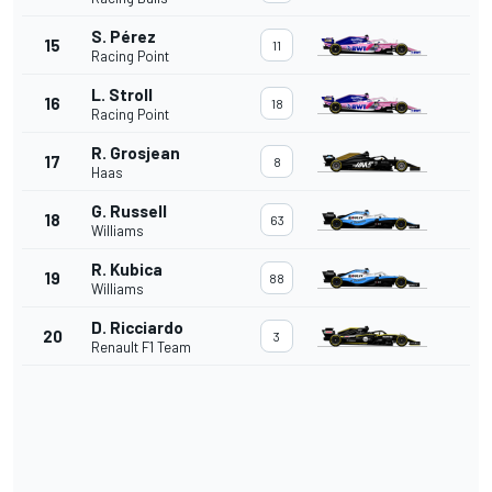
S. Pérez
15
11
Racing Point
L. Stroll
16
18
Racing Point
R. Grosjean
17
8
Haas
G. Russell
18
63
Williams
R. Kubica
19
88
Williams
D. Ricciardo
20
3
Renault F1 Team