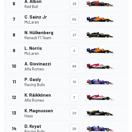
A. Albon
6
23
Red Bull
C. Sainz Jr
7
55
McLaren
N. Hülkenberg
8
27
Renault F1 Team
L. Norris
9
4
McLaren
A. Giovinazzi
10
99
Alfa Romeo
P. Gasly
11
10
Racing Bulls
K. Räikkönen
12
7
Alfa Romeo
K. Magnussen
13
20
Haas
D. Kvyat
14
26
Racing Bulls