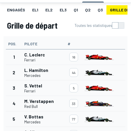
ENGAGÉS
EL1
EL2
EL3
Q1
Q2
Q3
GRILLE DE
Grille de départ
Toutes les statistiques
POS.
PILOTE
#
C. Leclerc
1
16
Ferrari
L. Hamilton
2
44
Mercedes
S. Vettel
3
5
Ferrari
M. Verstappen
4
33
Red Bull
V. Bottas
5
77
Mercedes