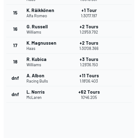
K. Räikkönen
+1 Tour
15
Alfa Romeo
1:30'17.197
G. Russell
+2 Tours
16
Williams
1:29'59.792
K. Magnussen
+2 Tours
17
Haas
1:30'08.366
R. Kubica
+3 Tours
18
Williams
1:29'36.150
A. Albon
+11 Tours
dnf
Racing Bulls
1:18'06.403
L. Norris
+62 Tours
dnf
McLaren
10'46.205