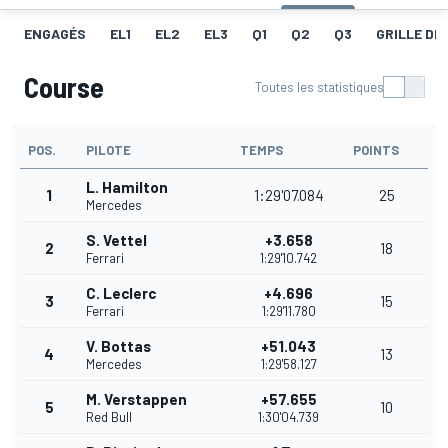
ENGAGÉS
EL1
EL2
EL3
Q1
Q2
Q3
GRILLE DE
Course
Toutes les statistiques
POS.
PILOTE
TEMPS
POINTS
L. Hamilton
1
1:29'07.084
25
Mercedes
S. Vettel
+3.658
2
18
Ferrari
1:29'10.742
C. Leclerc
+4.696
3
15
Ferrari
1:29'11.780
V. Bottas
+51.043
4
13
Mercedes
1:29'58.127
M. Verstappen
+57.655
5
10
Red Bull
1:30'04.739