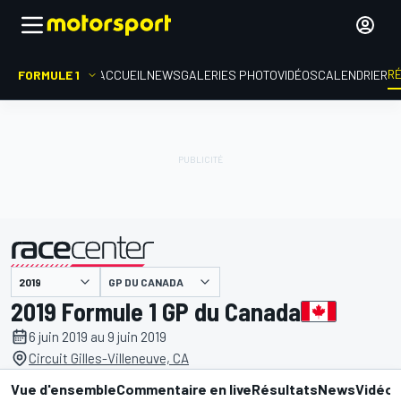
R
FORMULE 1
ACCUEIL
NEWS
GALERIES PHOTO
VIDÉOS
CALENDRIER
GP DU CANADA
présenté par
2019 Formule 1 GP du Canada
6 juin 2019 au 9 juin 2019
Circuit Gilles-Villeneuve, CA
Vue d'ensemble
Commentaire en live
Résultats
News
Vidéo