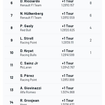
D. Ricciardo
+1 Tour
6
8
Renault F1 Team
1:29'10.157
N. Hülkenberg
+1 Tour
7
6
Renault F1 Team
1:29'10.559
P. Gasly
+1 Tour
8
4
Red Bull
1:29'20.625
L. Stroll
+1 Tour
9
2
Racing Point
1:29'39.111
D. Kvyat
+1 Tour
10
1
Racing Bulls
1:29'41.599
C. Sainz Jr
+1 Tour
11
McLaren
1:29'43.767
S. Pérez
+1 Tour
12
Racing Point
1:29'51.999
A. Giovinazzi
+1 Tour
13
Alfa Romeo
1:30'14.968
R. Grosjean
+1 Tour
14
Haas
1:30'16.637