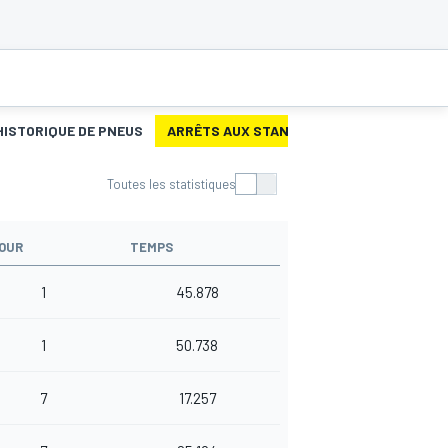
HISTORIQUE DE PNEUS
ARRÊTS AUX STANDS
Toutes les statistiques
OUR
TEMPS
1
45.878
1
50.738
7
17.257