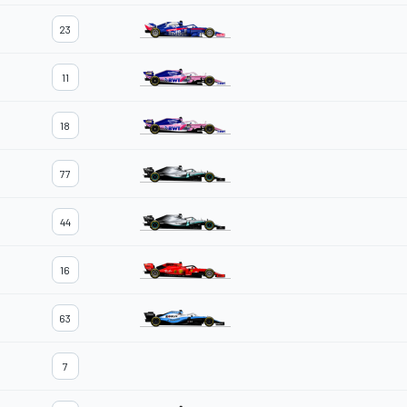
23
11
18
77
44
16
63
7