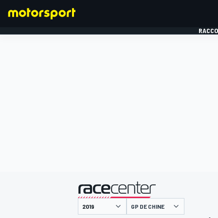
RACCO
FORMULE 1
présenté par
GP DE CHINE