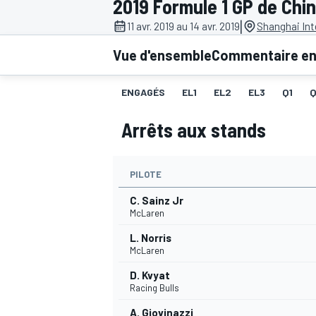
2019 Formule 1 GP de Chi
|
11 avr. 2019 au 14 avr. 2019
Shanghai Int
Vue d'ensemble
Commentaire en 
ENGAGÉS
EL1
EL2
EL3
Q1
MOTOGP
Arrêts aux stands
PILOTE
C. Sainz Jr
McLaren
L. Norris
McLaren
D. Kvyat
Racing Bulls
A. Giovinazzi