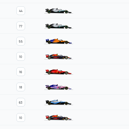
44
77
55
10
16
18
63
10