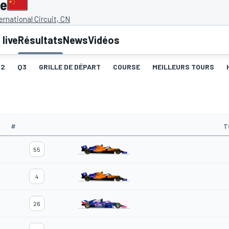
ne
ernational Circuit, CN
live
Résultats
News
Vidéos
Q2
Q3
GRILLE DE DÉPART
COURSE
MEILLEURS TOURS
#
T
55
4
26