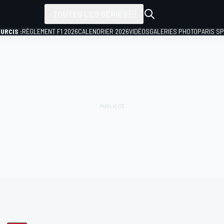
TOUTES LES SÉRIES
URCIS :
RÈGLEMENT F1 2026
CALENDRIER 2026
VIDÉOS
GALERIES PHOTO
PARIS S