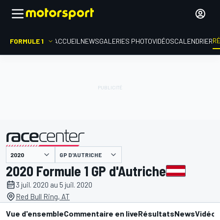
R
FORMULE 1
ACCUEIL
NEWS
GALERIES PHOTO
VIDÉOS
CALENDRIER
GP D'AUTRICHE
présenté par
2020 Formule 1 GP d'Autriche
3 juil. 2020 au 5 juil. 2020
Red Bull Ring, AT
Vue d'ensemble
Commentaire en live
Résultats
News
Vidéo