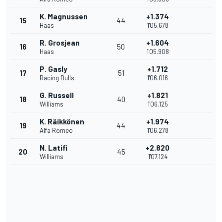
K. Magnussen
+1.374
15
44
Haas
1'05.678
R. Grosjean
+1.604
16
50
Haas
1'05.908
P. Gasly
+1.712
17
51
Racing Bulls
1'06.016
G. Russell
+1.821
18
40
Williams
1'06.125
K. Räikkönen
+1.974
19
44
Alfa Romeo
1'06.278
N. Latifi
+2.820
20
45
Williams
1'07.124