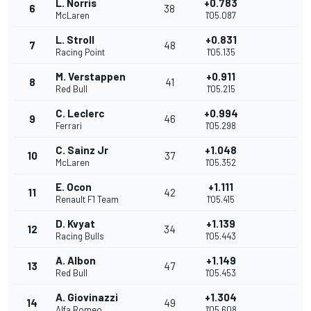
L. Norris
+0.783
6
38
McLaren
1'05.087
L. Stroll
+0.831
7
48
Racing Point
1'05.135
M. Verstappen
+0.911
8
41
Red Bull
1'05.215
C. Leclerc
+0.994
9
46
Ferrari
1'05.298
C. Sainz Jr
+1.048
10
37
McLaren
1'05.352
E. Ocon
+1.111
11
42
Renault F1 Team
1'05.415
D. Kvyat
+1.139
12
34
Racing Bulls
1'05.443
A. Albon
+1.149
13
47
Red Bull
1'05.453
A. Giovinazzi
+1.304
14
49
Alfa Romeo
1'05.608