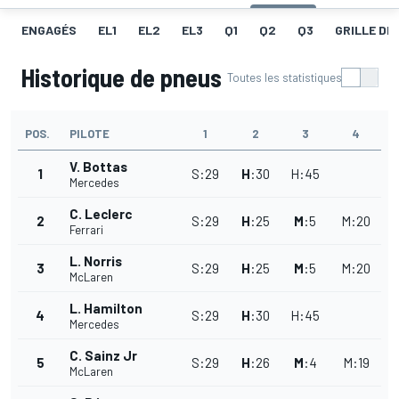
ENGAGÉS
EL1
EL2
EL3
Q1
Q2
Q3
GRILLE DE
Historique de pneus
Toutes les statistiques
POS.
PILOTE
1
2
3
4
V. Bottas
1
S
:
29
H
:
30
H
:
45
Mercedes
C. Leclerc
2
S
:
29
H
:
25
M
:
5
M
:
20
Ferrari
L. Norris
3
S
:
29
H
:
25
M
:
5
M
:
20
McLaren
L. Hamilton
4
S
:
29
H
:
30
H
:
45
Mercedes
C. Sainz Jr
5
S
:
29
H
:
26
M
:
4
M
:
19
McLaren