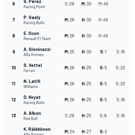
S. Pérez
6
S
:
29
M
:
30
M
:
45
Racing Point
P. Gasly
7
M
:
26
H
:
30
H
:
45
Racing Bulls
E. Ocon
8
M
:
26
H
:
30
H
:
45
Renault F1 Team
A. Giovinazzi
9
M
:
25
H
:
30
S
:
1
S
:
16
Alfa Romeo
S. Vettel
10
M
:
26
H
:
25
S
:
5
S
:
20
Ferrari
N. Latifi
11
M
:
26
H
:
25
S
:
5
S
:
20
Williams
D. Kvyat
12
M
:
26
H
:
25
S
:
5
S
:
18
Racing Bulls
A. Albon
13
S
:
29
H
:
25
S
:
8
S
:
19
Red Bull
K. Räikkönen
M
:
24
H
:
27
S
:
2
Alfa Romeo