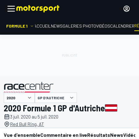
R
FORMULE 1
ACCUEIL
NEWS
GALERIES PHOTO
VIDÉOS
CALENDRIER
GP D'AUTRICHE
présenté par
2020 Formule 1 GP d'Autriche
3 juil. 2020 au 5 juil. 2020
Red Bull Ring, AT
Vue d'ensemble
Commentaire en live
Résultats
News
Vidéo