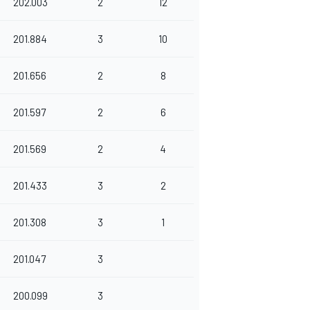
202.003
2
12
201.884
3
10
201.656
2
8
201.597
2
6
201.569
2
4
201.433
3
2
201.308
3
1
201.047
3
200.099
3