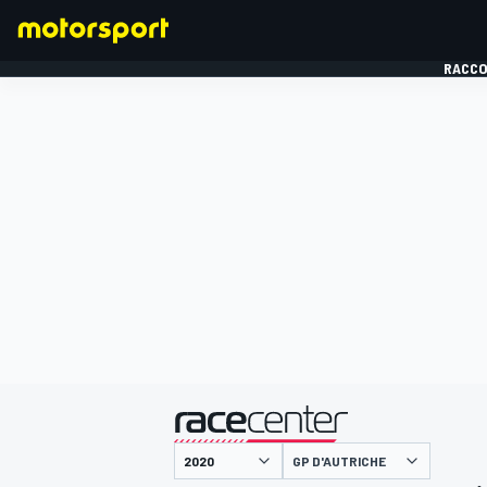
RACCO
FORMULE 1
présenté par
GP D'AUTRICHE