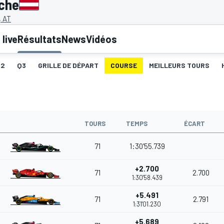
iche
, AT
live
Résultats
News
Vidéos
Q2
Q3
GRILLE DE DÉPART
COURSE
MEILLEURS TOURS
TOURS
TEMPS
ÉCART
71
1:30'55.739
+2.700
71
2.700
1:30'58.439
+5.491
71
2.791
1:31'01.230
+5.689