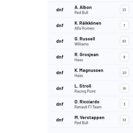
A. Albon
dnf
23
Red Bull
K. Räikkönen
dnf
7
Alfa Romeo
G. Russell
dnf
63
Williams
R. Grosjean
dnf
8
Haas
K. Magnussen
dnf
20
Haas
L. Stroll
dnf
18
Racing Point
D. Ricciardo
dnf
3
Renault F1 Team
M. Verstappen
dnf
33
Red Bull