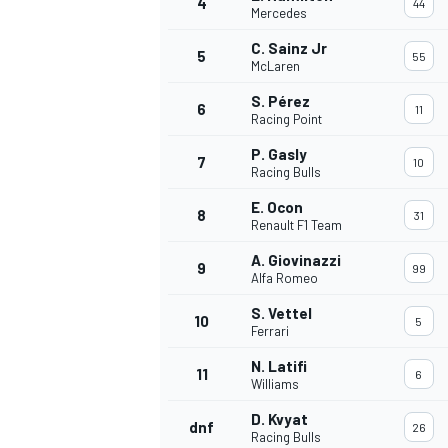
4
44
Mercedes
C. Sainz Jr
5
55
WRC
McLaren
S. Pérez
6
11
Racing Point
P. Gasly
7
10
Racing Bulls
E. Ocon
8
31
Renault F1 Team
A. Giovinazzi
9
99
Alfa Romeo
S. Vettel
10
5
Ferrari
WEC
N. Latifi
11
6
Williams
D. Kvyat
dnf
26
Racing Bulls