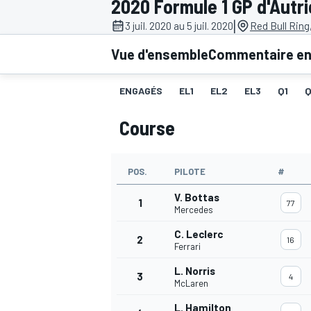
2020 Formule 1 GP d'Autr
|
3 juil. 2020 au 5 juil. 2020
Red Bull Ring
Vue d'ensemble
Commentaire en 
ENGAGÉS
EL1
EL2
EL3
Q1
MOTOGP
Course
POS.
PILOTE
#
V. Bottas
1
77
Mercedes
C. Leclerc
2
16
Ferrari
L. Norris
3
4
McLaren
L. Hamilton