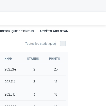
HISTORIQUE DE PNEUS
ARRÊTS AUX STANDS
Toutes les statistiques
KM/H
STANDS
POINTS
202.214
2
25
202.114
3
18
202.010
3
16