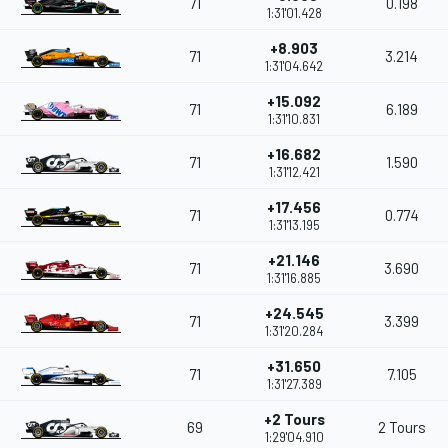
71
0.198
1:31'01.428
+8.903
71
3.214
1:31'04.642
+15.092
71
6.189
1:31'10.831
+16.682
71
1.590
1:31'12.421
+17.456
71
0.774
1:31'13.195
+21.146
71
3.690
1:31'16.885
+24.545
71
3.399
1:31'20.284
+31.650
71
7.105
1:31'27.389
+2 Tours
69
2 Tours
1:29'04.910