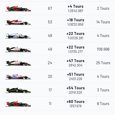
+4 Tours
67
2 Tours
1:26'42.987
+18 Tours
53
14 Tours
1:06'20.856
+22 Tours
49
4 Tours
1:00'28.281
+22 Tours
49
1'06.996
1:01'35.277
+47 Tours
24
25 Tours
28'42.304
+51 Tours
20
4 Tours
24'01.226
+54 Tours
17
3 Tours
20'41.329
+60 Tours
11
6 Tours
13'57.678