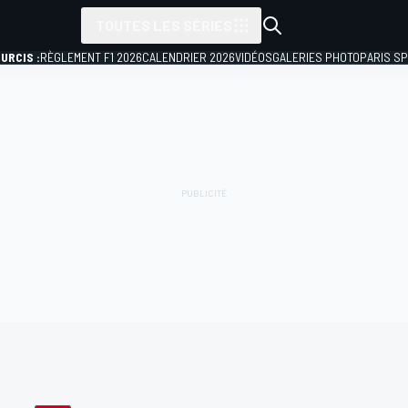
TOUTES LES SÉRIES
URCIS :
RÈGLEMENT F1 2026
CALENDRIER 2026
VIDÉOS
GALERIES PHOTO
PARIS S