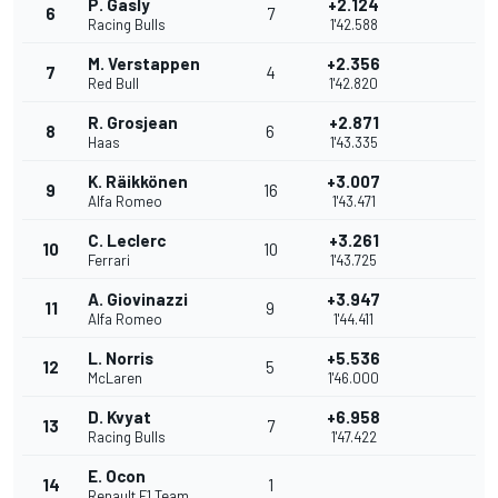
P. Gasly
+2.124
6
7
Racing Bulls
1'42.588
M. Verstappen
+2.356
7
4
Red Bull
1'42.820
R. Grosjean
+2.871
8
6
Haas
1'43.335
K. Räikkönen
+3.007
9
16
Alfa Romeo
1'43.471
C. Leclerc
+3.261
10
10
Ferrari
1'43.725
A. Giovinazzi
+3.947
11
9
Alfa Romeo
1'44.411
L. Norris
+5.536
12
5
McLaren
1'46.000
D. Kvyat
+6.958
13
7
Racing Bulls
1'47.422
E. Ocon
14
1
Renault F1 Team