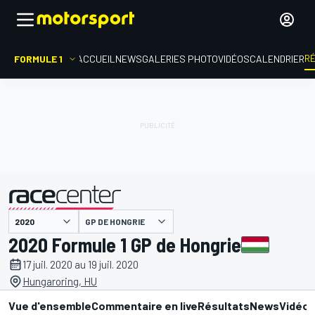
R
FORMULE 1
ACCUEIL
NEWS
GALERIES PHOTO
VIDÉOS
CALENDRIER
GP DE HONGRIE
présenté par
2020 Formule 1 GP de Hongrie
17 juil. 2020 au 19 juil. 2020
Hungaroring, HU
Vue d'ensemble
Commentaire en live
Résultats
News
Vidéo