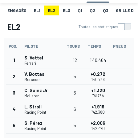
ENGAGÉS
EL1
EL2
EL3
Q1
Q2
Q3
GRILLE DE
EL2
Toutes les statistiques
POS.
PILOTE
TOURS
TEMPS
PNEUS
S. Vettel
1
12
1'40.464
Ferrari
V. Bottas
+0.272
2
5
Mercedes
1'40.736
C. Sainz Jr
+1.320
3
6
McLaren
1'41.784
L. Stroll
+1.916
4
6
Racing Point
1'42.380
S. Pérez
+2.006
5
5
Racing Point
1'42.470