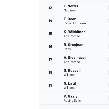
L. Norris
13
McLaren
E. Ocon
14
Renault F1 Team
K. Räikkönen
15
Alfa Romeo
R. Grosjean
16
Haas
A. Giovinazzi
17
Alfa Romeo
G. Russell
18
Williams
N. Latifi
19
Williams
P. Gasly
Racing Bulls