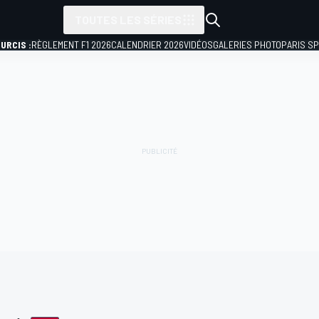
TOUTES LES SÉRIES
URCIS :
RÈGLEMENT F1 2026
CALENDRIER 2026
VIDÉOS
GALERIES PHOTO
PARIS S