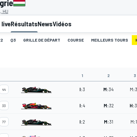
grie
, HU
live
Résultats
News
Vidéos
Q2
Q3
GRILLE DE DÉPART
COURSE
MEILLEURS TOURS
1
2
3
I
:
3
M
:
34
M
:
44
I
:
4
M
:
32
H
:
33
I
:
2
M
:
31
M
:
77