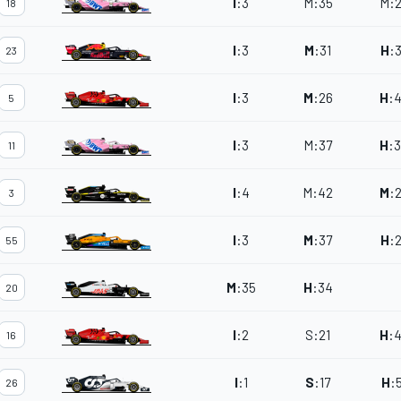
I
:
3
M
:
35
M
:
18
I
:
3
M
:
31
H
:
23
I
:
3
M
:
26
H
:
5
I
:
3
M
:
37
H
:
11
I
:
4
M
:
42
M
:
3
I
:
3
M
:
37
H
:
55
M
:
35
H
:
34
20
I
:
2
S
:
21
H
:
16
I
:
1
S
:
17
H
:
26