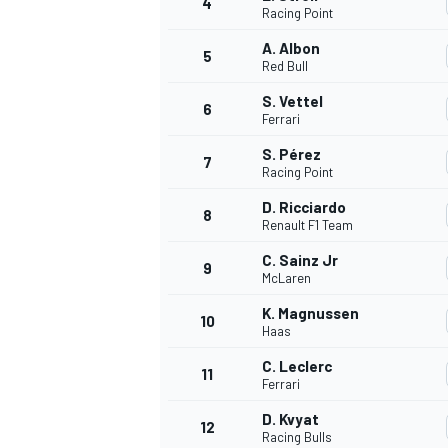
4
Racing Point
A. Albon
5
WRC
Red Bull
S. Vettel
6
Ferrari
S. Pérez
7
Racing Point
D. Ricciardo
8
Renault F1 Team
C. Sainz Jr
9
McLaren
K. Magnussen
10
Haas
WEC
C. Leclerc
11
Ferrari
D. Kvyat
12
Racing Bulls