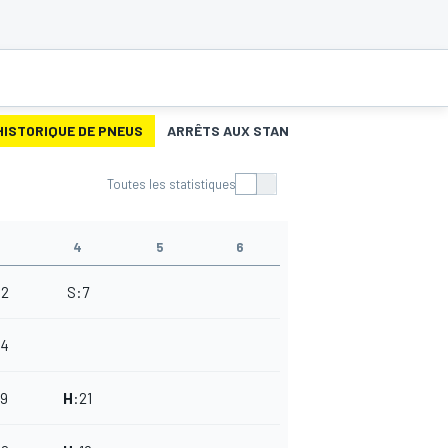
HISTORIQUE DE PNEUS
ARRÊTS AUX STANDS
Toutes les statistiques
4
5
6
32
S
:
7
34
19
H
:
21