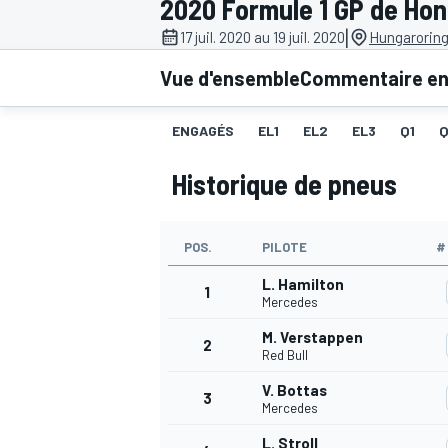
2020 Formule 1 GP de Hon
|
17 juil. 2020 au 19 juil. 2020
Hungaroring
Vue d'ensemble
Commentaire en 
ENGAGÉS
EL1
EL2
EL3
Q1
MOTOGP
Historique de pneus
POS.
PILOTE
#
L. Hamilton
1
Mercedes
M. Verstappen
2
Red Bull
V. Bottas
3
Mercedes
L. Stroll