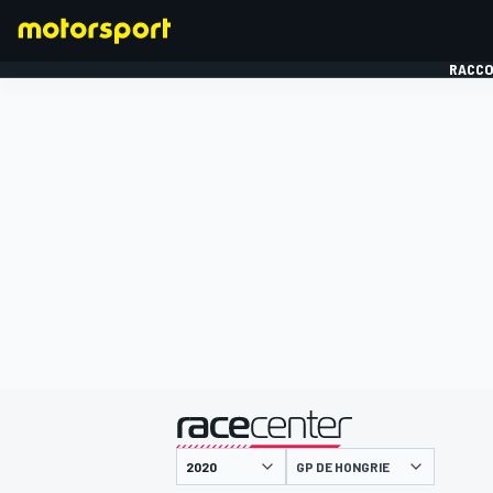
RACCO
FORMULE 1
présenté par
GP DE HONGRIE