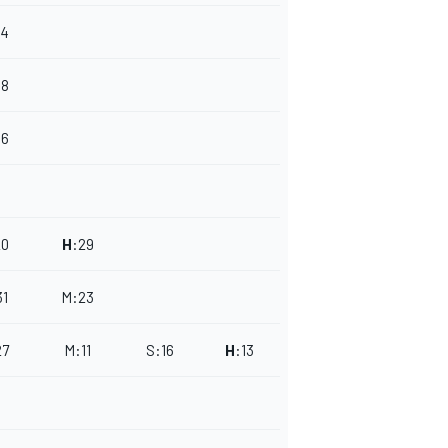
34
38
36
20
H
:
29
31
M
:
23
27
M
:
11
S
:
16
H
:
13