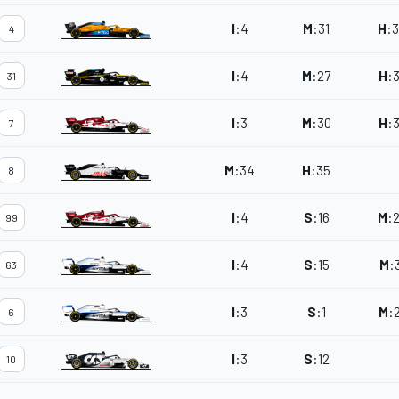
I
:
4
M
:
31
H
:
4
I
:
4
M
:
27
H
:
31
I
:
3
M
:
30
H
:
7
M
:
34
H
:
35
8
I
:
4
S
:
16
M
:
99
I
:
4
S
:
15
M
:
63
I
:
3
S
:
1
M
:
6
I
:
3
S
:
12
10