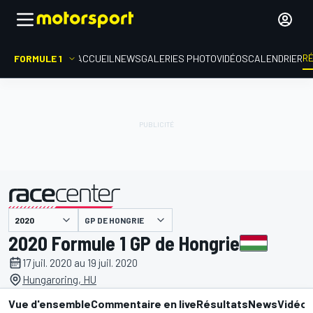
R
FORMULE 1
ACCUEIL
NEWS
GALERIES PHOTO
VIDÉOS
CALENDRIER
GP DE HONGRIE
présenté par
2020 Formule 1 GP de Hongrie
17 juil. 2020 au 19 juil. 2020
Hungaroring, HU
Vue d'ensemble
Commentaire en live
Résultats
News
Vidéo