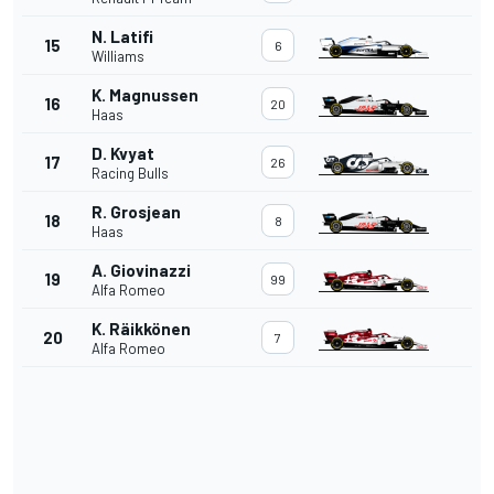
N. Latifi
15
6
Williams
K. Magnussen
16
20
Haas
D. Kvyat
17
26
Racing Bulls
R. Grosjean
18
8
Haas
A. Giovinazzi
19
99
Alfa Romeo
K. Räikkönen
20
7
Alfa Romeo