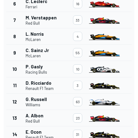
C. Leclerc
6
16
Ferrari
M. Verstappen
7
33
Red Bull
L. Norris
8
4
McLaren
C. Sainz Jr
9
55
McLaren
P. Gasly
10
10
Racing Bulls
D. Ricciardo
11
3
Renault F1 Team
G. Russell
12
63
Williams
A. Albon
13
23
Red Bull
E. Ocon
14
31
Renault F1 Team