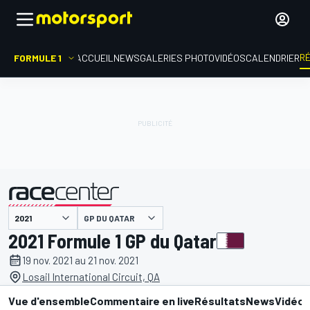
R
FORMULE 1
ACCUEIL
NEWS
GALERIES PHOTO
VIDÉOS
CALENDRIER
GP DU QATAR
présenté par
2021 Formule 1 GP du Qatar
19 nov. 2021 au 21 nov. 2021
Losail International Circuit, QA
Vue d'ensemble
Commentaire en live
Résultats
News
Vidéo