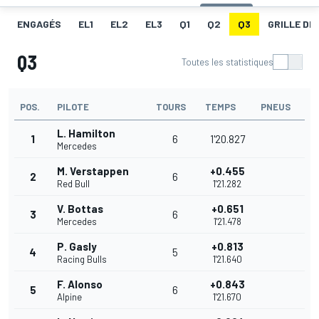
ENGAGÉS
EL1
EL2
EL3
Q1
Q2
Q3
GRILLE DE
Q3
Toutes les statistiques
POS.
PILOTE
TOURS
TEMPS
PNEUS
L. Hamilton
1
6
1'20.827
Mercedes
M. Verstappen
+0.455
2
6
Red Bull
1'21.282
V. Bottas
+0.651
3
6
Mercedes
1'21.478
P. Gasly
+0.813
4
5
Racing Bulls
1'21.640
F. Alonso
+0.843
5
6
Alpine
1'21.670