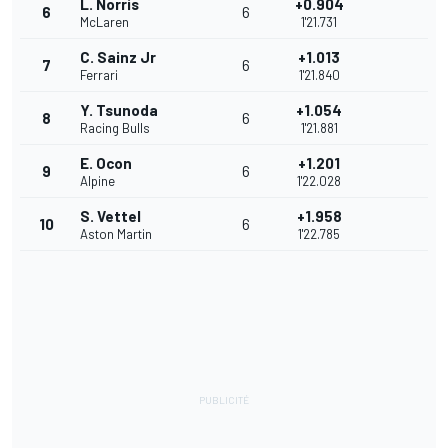
L. Norris
+0.904
6
6
McLaren
1'21.731
C. Sainz Jr
+1.013
7
6
Ferrari
1'21.840
Y. Tsunoda
+1.054
8
6
Racing Bulls
1'21.881
E. Ocon
+1.201
9
6
Alpine
1'22.028
S. Vettel
+1.958
10
6
Aston Martin
1'22.785