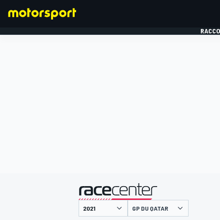
RACCO
FORMULE 1
présenté par
GP DU QATAR