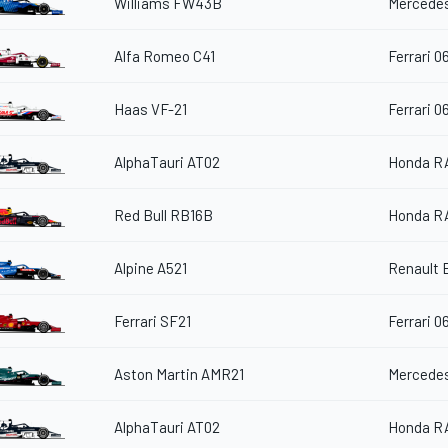
Williams FW43B
Mercedes
Alfa Romeo C41
Ferrari 0
Haas VF-21
Ferrari 0
AlphaTauri AT02
Honda R
Red Bull RB16B
Honda R
Alpine A521
Renault 
Ferrari SF21
Ferrari 0
Aston Martin AMR21
Mercedes
AlphaTauri AT02
Honda R