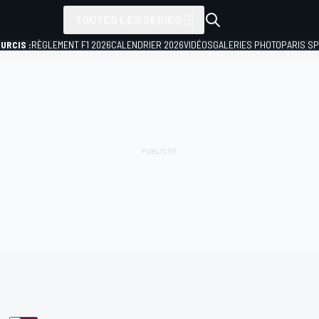
TOUTES LES SÉRIES
URCIS :
RÈGLEMENT F1 2026
CALENDRIER 2026
VIDÉOS
GALERIES PHOTO
PARIS S