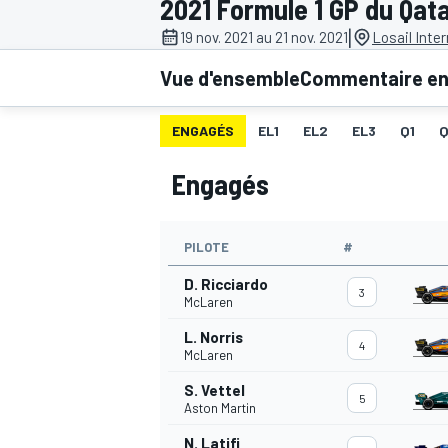
2021 Formule 1 GP du Qat
|
19 nov. 2021 au 21 nov. 2021
Losail Inter
Vue d'ensemble
Commentaire en 
ENGAGÉS
EL1
EL2
EL3
Q1
MOTOGP
Engagés
PILOTE
#
D. Ricciardo
3
McLaren
L. Norris
4
McLaren
S. Vettel
5
Aston Martin
N. Latifi