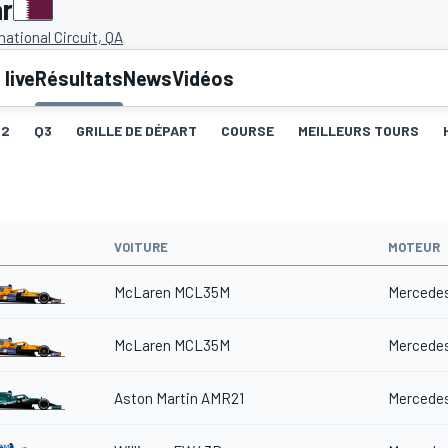
ar
national Circuit, QA
live
Résultats
News
Vidéos
Q2
Q3
GRILLE DE DÉPART
COURSE
MEILLEURS TOURS
VOITURE
MOTEUR
McLaren MCL35M
Mercedes
McLaren MCL35M
Mercedes
Aston Martin AMR21
Mercedes