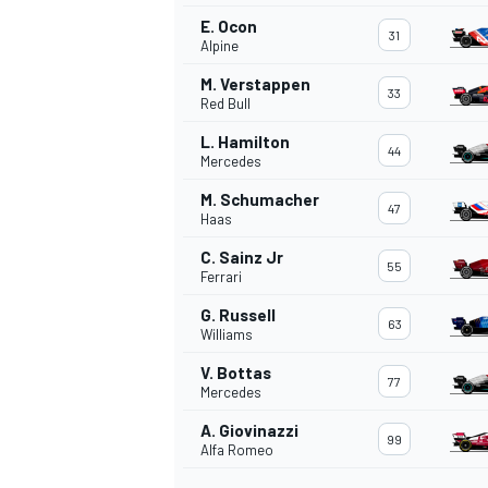
E. Ocon
31
Alpine
M. Verstappen
33
Red Bull
L. Hamilton
44
Mercedes
M. Schumacher
47
Haas
C. Sainz Jr
55
Ferrari
G. Russell
63
Williams
V. Bottas
77
Mercedes
A. Giovinazzi
99
Alfa Romeo