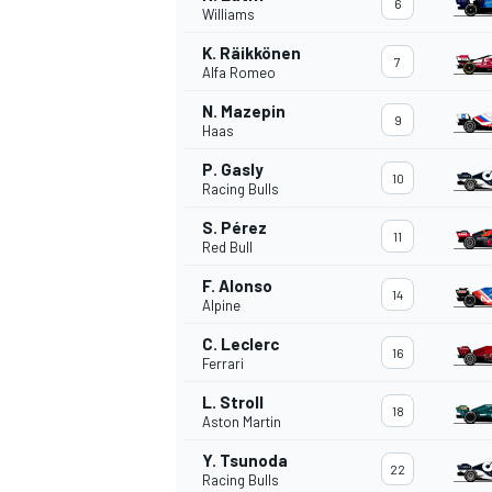
6
Williams
K. Räikkönen
7
WRC
Alfa Romeo
N. Mazepin
9
Haas
P. Gasly
10
Racing Bulls
S. Pérez
11
Red Bull
F. Alonso
14
Alpine
C. Leclerc
16
Ferrari
WEC
L. Stroll
18
Aston Martin
Y. Tsunoda
22
Racing Bulls