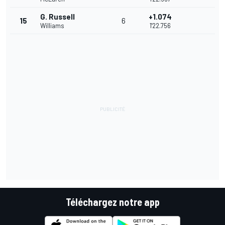
G. Russell
+1.074
15
6
Williams
1'22.756
Téléchargez notre app