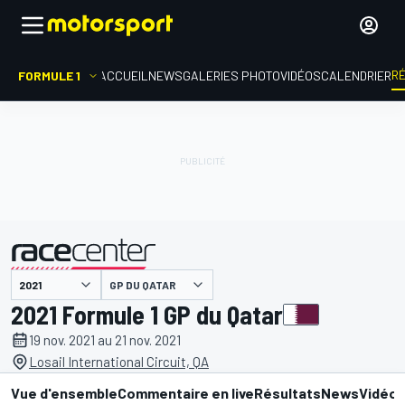
R
FORMULE 1
ACCUEIL
NEWS
GALERIES PHOTO
VIDÉOS
CALENDRIER
GP DU QATAR
présenté par
2021 Formule 1 GP du Qatar
19 nov. 2021 au 21 nov. 2021
Losail International Circuit, QA
Vue d'ensemble
Commentaire en live
Résultats
News
Vidéo