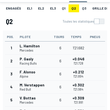
ENGAGÉS
EL1
EL2
EL3
Q1
Q2
Q3
GRILLE DE
Q2
Toutes les statistiques
POS.
PILOTE
TOURS
TEMPS
PNEUS
L. Hamilton
1
6
1'21.682
Mercedes
P. Gasly
+0.046
2
6
Racing Bulls
1'21.728
F. Alonso
+0.212
3
6
Alpine
1'21.894
M. Verstappen
+0.302
4
6
Red Bull
1'21.984
V. Bottas
+0.309
5
6
Mercedes
1'21.991