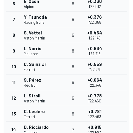
E. Ocon
+0.330
6
6
Alpine
1'22.012
Y. Tsunoda
+0.376
7
6
Racing Bulls
1'22.058
S. Vettel
+0.464
8
6
Aston Martin
1'22.146
L. Norris
+0.534
9
8
McLaren
1'22.216
C. Sainz Jr
+0.559
10
6
Ferrari
1'22.241
S. Pérez
+0.664
11
6
Red Bull
1'22.346
L. Stroll
+0.778
12
6
Aston Martin
1'22.460
C. Leclerc
+0.781
13
6
Ferrari
1'22.463
D. Ricciardo
+0.915
14
7
McLaren
1'22.597