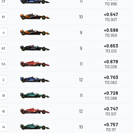
11
23
1'12.896
+0.547
10
81
1'12.907
+0.599
9
4
1'12.959
+0.653
9
63
1'13.013
+0.678
11
55
1'13.038
+0.703
12
2
1'13.063
+0.728
11
18
1'13.088
+0.747
12
16
1'13.107
+0.757
10
14
1'13.117