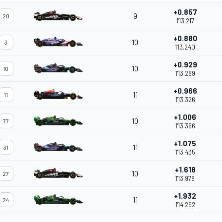
+0.857
9
20
1'13.217
+0.880
10
3
1'13.240
+0.929
10
10
1'13.289
+0.966
11
11
1'13.326
+1.006
10
77
1'13.366
+1.075
11
31
1'13.435
+1.618
10
27
1'13.978
+1.932
11
24
1'14.292