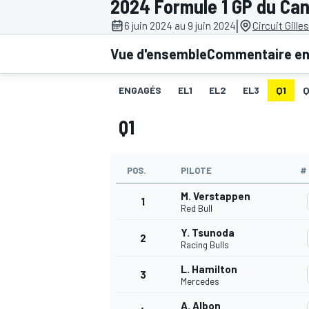
2024 Formule 1 GP du Ca
|
6 juin 2024 au 9 juin 2024
Circuit Gille
Vue d'ensemble
Commentaire en 
ENGAGÉS
EL1
EL2
EL3
Q1
MOTOGP
Q1
POS.
PILOTE
#
M. Verstappen
1
Red Bull
Y. Tsunoda
2
Racing Bulls
L. Hamilton
3
Mercedes
A. Albon