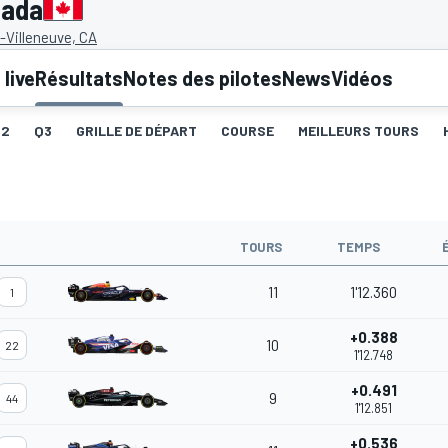
nada
s-Villeneuve, CA
live
Résultats
Notes des pilotes
News
Vidéos
Q2
Q3
GRILLE DE DÉPART
COURSE
MEILLEURS TOURS
TOURS
TEMPS
11
1'12.360
1
+0.388
10
22
1'12.748
+0.491
9
44
1'12.851
+0.536