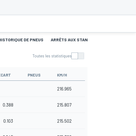
HISTORIQUE DE PNEUS
ARRÊTS AUX STANDS
Toutes les statistiques
ÉCART
PNEUS
KM/H
216.965
0.388
215.807
0.103
215.502