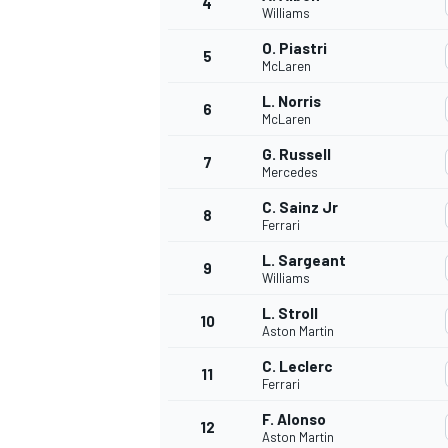
4
Williams
O. Piastri
5
WRC
McLaren
L. Norris
6
McLaren
G. Russell
7
Mercedes
C. Sainz Jr
8
Ferrari
L. Sargeant
9
Williams
L. Stroll
10
Aston Martin
WEC
C. Leclerc
11
Ferrari
F. Alonso
12
Aston Martin