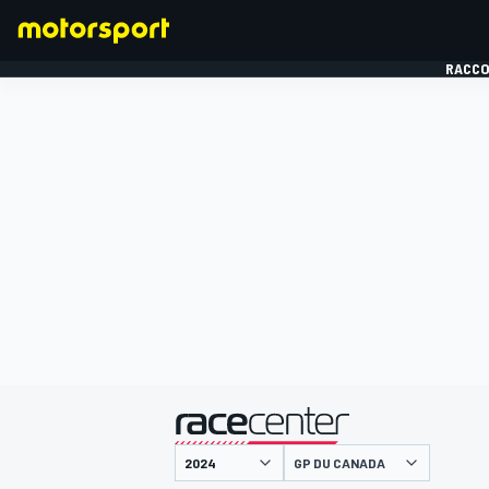
RACCO
FORMULE 1
présenté par
GP DU CANADA