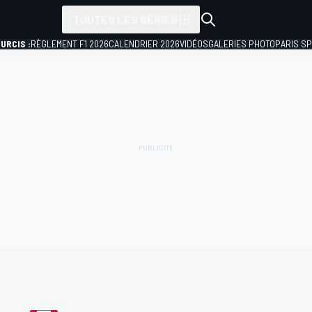
TOUTES LES SÉRIES
URCIS :
RÈGLEMENT F1 2026
CALENDRIER 2026
VIDÉOS
GALERIES PHOTO
PARIS S