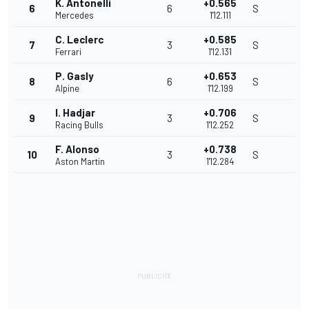
K. Antonelli
+0.565
6
6
S
Mercedes
1'12.111
C. Leclerc
+0.585
7
3
S
Ferrari
1'12.131
P. Gasly
+0.653
8
6
S
Alpine
1'12.199
I. Hadjar
+0.706
9
3
S
Racing Bulls
1'12.252
F. Alonso
+0.738
10
3
S
Aston Martin
1'12.284