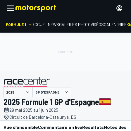
R
FORMULE 1
ACCUEIL
NEWS
GALERIES PHOTO
VIDÉOS
CALENDRIER
GP D'ESPAGNE
présenté par
2025 Formule 1 GP d'Espagne
29 mai 2025 au 1 juin 2025
Circuit de Barcelona-Catalunya, ES
Vue d'ensemble
Commentaire en live
Résultats
Notes des p