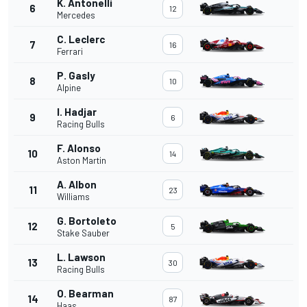
K. Antonelli
6
12
Mercedes
C. Leclerc
7
16
Ferrari
P. Gasly
8
10
Alpine
I. Hadjar
9
6
Racing Bulls
F. Alonso
10
14
Aston Martin
A. Albon
11
23
Williams
G. Bortoleto
12
5
Stake Sauber
L. Lawson
13
30
Racing Bulls
O. Bearman
14
87
Haas