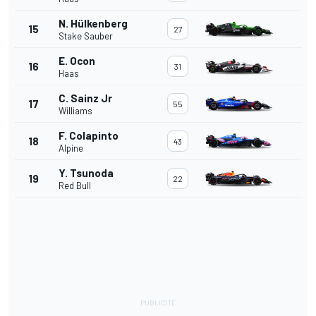
N. Hülkenberg
15
27
Stake Sauber
E. Ocon
16
31
Haas
C. Sainz Jr
17
55
Williams
F. Colapinto
18
43
Alpine
Y. Tsunoda
19
22
Red Bull