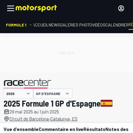
R
FORMULE 1
ACCUEIL
NEWS
GALERIES PHOTO
VIDÉOS
CALENDRIER
GP D'ESPAGNE
présenté par
2025 Formule 1 GP d'Espagne
29 mai 2025 au 1 juin 2025
Circuit de Barcelona-Catalunya, ES
Vue d'ensemble
Commentaire en live
Résultats
Notes des p