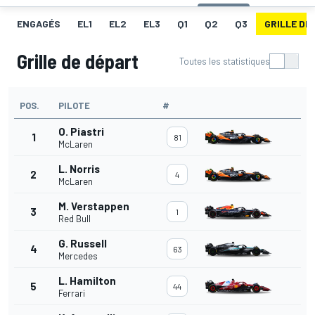
ENGAGÉS
EL1
EL2
EL3
Q1
Q2
Q3
GRILLE DE
Grille de départ
Toutes les statistiques
POS.
PILOTE
#
O. Piastri
1
81
McLaren
L. Norris
2
4
McLaren
M. Verstappen
3
1
Red Bull
G. Russell
4
63
Mercedes
L. Hamilton
5
44
Ferrari