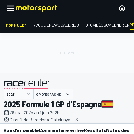
R
FORMULE 1
ACCUEIL
NEWS
GALERIES PHOTO
VIDÉOS
CALENDRIER
GP D'ESPAGNE
présenté par
2025 Formule 1 GP d'Espagne
29 mai 2025 au 1 juin 2025
Circuit de Barcelona-Catalunya, ES
Vue d'ensemble
Commentaire en live
Résultats
Notes des p