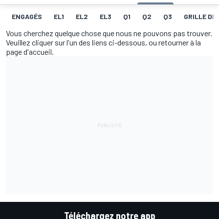
ENGAGÉS
EL1
EL2
EL3
Q1
Q2
Q3
GRILLE DE
Vous cherchez quelque chose que nous ne pouvons pas trouver.
Veuillez cliquer sur l'un des liens ci-dessous, ou retourner à la
page d'accueil.
Téléchargez notre app