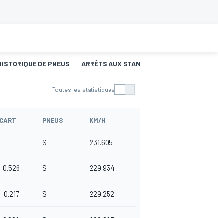
HISTORIQUE DE PNEUS
ARRÊTS AUX STANDS
Toutes les statistiques
CART
PNEUS
KM/H
S
231.605
0.526
S
229.934
0.217
S
229.252