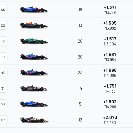
+1.371
16
55
1'13.758
+1.505
13
22
1'13.892
+1.517
20
18
1'13.904
+1.567
20
10
1'13.954
+1.698
23
43
1'14.085
+1.751
14
31
1'14.138
+1.902
5
23
1'14.289
+2.073
12
87
1'14.460