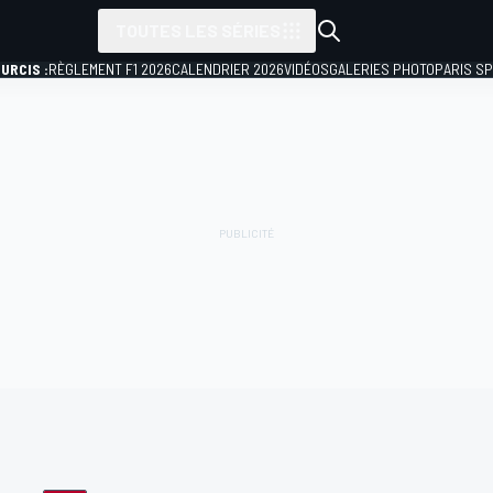
TOUTES LES SÉRIES
URCIS :
RÈGLEMENT F1 2026
CALENDRIER 2026
VIDÉOS
GALERIES PHOTO
PARIS S