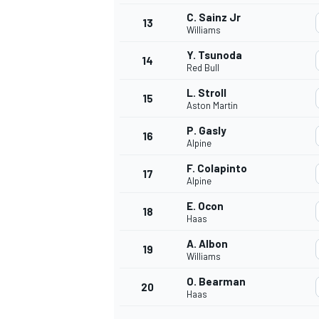
C. Sainz Jr
13
Williams
Y. Tsunoda
14
Red Bull
L. Stroll
15
Aston Martin
P. Gasly
16
Alpine
F. Colapinto
17
Alpine
E. Ocon
18
Haas
A. Albon
19
Williams
O. Bearman
20
Haas