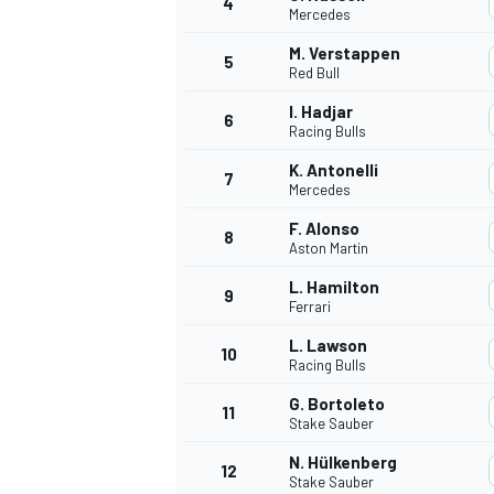
4
Mercedes
M. Verstappen
5
WRC
Red Bull
I. Hadjar
6
Racing Bulls
K. Antonelli
7
Mercedes
F. Alonso
8
Aston Martin
L. Hamilton
9
Ferrari
L. Lawson
10
Racing Bulls
WEC
G. Bortoleto
11
Stake Sauber
N. Hülkenberg
12
Stake Sauber