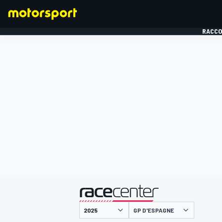
RACCO
FORMULE 1
présenté par
GP D'ESPAGNE