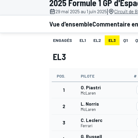
2025 Formule 1 GP d'Esp
|
29 mai 2025 au 1 juin 2025
Circuit de 
Vue d'ensemble
Commentaire en 
ENGAGÉS
EL1
EL2
EL3
Q1
MOTOGP
EL3
POS.
PILOTE
#
O. Piastri
1
McLaren
L. Norris
2
McLaren
C. Leclerc
3
Ferrari
G. Russell