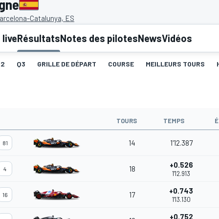
agne
Barcelona-Catalunya, ES
live
Résultats
Notes des pilotes
News
Vidéos
Q2
Q3
GRILLE DE DÉPART
COURSE
MEILLEURS TOURS
TOURS
TEMPS
É
14
1'12.387
81
+0.526
18
4
1'12.913
+0.743
17
16
1'13.130
+0.752