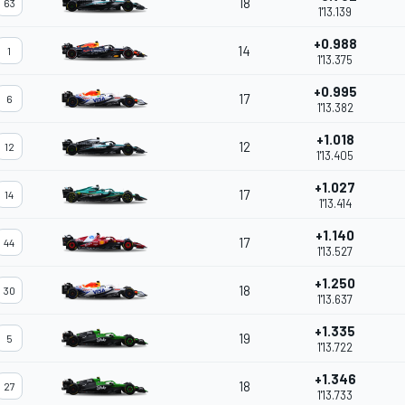
18
63
1'13.139
+0.988
14
1
1'13.375
+0.995
17
6
1'13.382
+1.018
12
12
1'13.405
+1.027
17
14
1'13.414
+1.140
17
44
1'13.527
+1.250
18
30
1'13.637
+1.335
19
5
1'13.722
+1.346
18
27
1'13.733