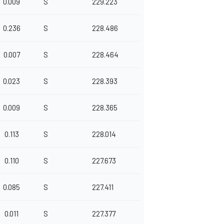
0.009
S
229.223
0.236
S
228.486
0.007
S
228.464
0.023
S
228.393
0.009
S
228.365
0.113
S
228.014
0.110
S
227.673
0.085
S
227.411
0.011
S
227.377