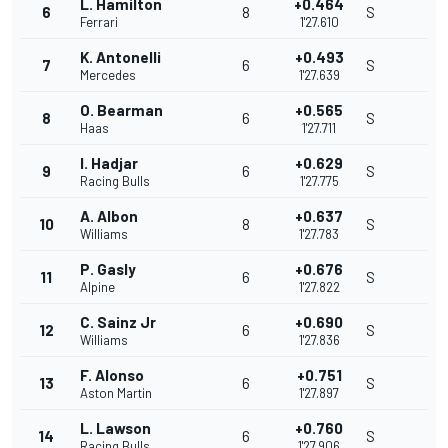
L. Hamilton
+0.464
6
8
S
Ferrari
1'27.610
K. Antonelli
+0.493
7
6
S
Mercedes
1'27.639
O. Bearman
+0.565
8
6
S
Haas
1'27.711
I. Hadjar
+0.629
9
6
S
Racing Bulls
1'27.775
A. Albon
+0.637
10
8
S
Williams
1'27.783
P. Gasly
+0.676
11
6
S
Alpine
1'27.822
C. Sainz Jr
+0.690
12
6
S
Williams
1'27.836
F. Alonso
+0.751
13
6
S
Aston Martin
1'27.897
L. Lawson
+0.760
14
6
S
Racing Bulls
1'27.906