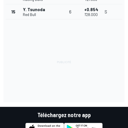
Y. Tsunoda
+0.854
15
6
S
Red Bull
1'28.000
Téléchargez notre app