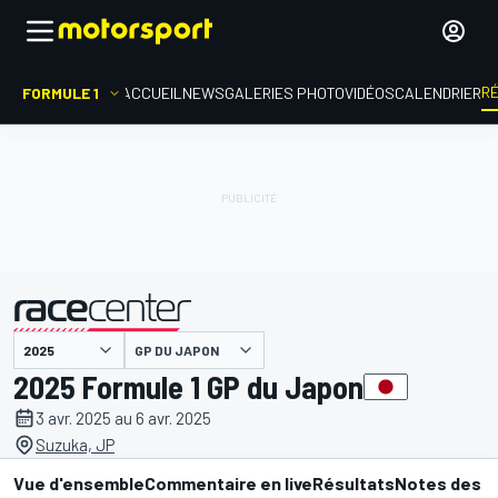
R
FORMULE 1
ACCUEIL
NEWS
GALERIES PHOTO
VIDÉOS
CALENDRIER
GP DU JAPON
présenté par
2025 Formule 1 GP du Japon
3 avr. 2025 au 6 avr. 2025
Suzuka, JP
Vue d'ensemble
Commentaire en live
Résultats
Notes des p