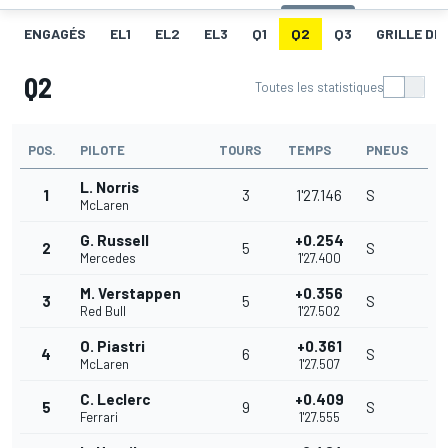
ENGAGÉS
EL1
EL2
EL3
Q1
Q2
Q3
GRILLE DE
Q2
Toutes les statistiques
POS.
PILOTE
TOURS
TEMPS
PNEUS
L. Norris
1
3
1'27.146
S
McLaren
G. Russell
+0.254
2
5
S
Mercedes
1'27.400
M. Verstappen
+0.356
3
5
S
Red Bull
1'27.502
O. Piastri
+0.361
4
6
S
McLaren
1'27.507
C. Leclerc
+0.409
5
9
S
Ferrari
1'27.555