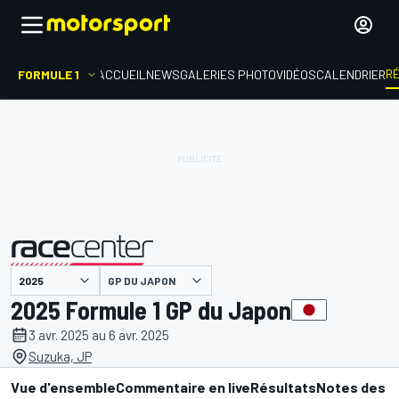
R
FORMULE 1
ACCUEIL
NEWS
GALERIES PHOTO
VIDÉOS
CALENDRIER
GP DU JAPON
présenté par
2025 Formule 1 GP du Japon
3 avr. 2025 au 6 avr. 2025
Suzuka, JP
Vue d'ensemble
Commentaire en live
Résultats
Notes des p