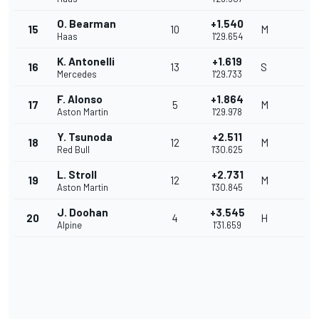
O. Bearman
+1.540
15
10
M
Haas
1'29.654
K. Antonelli
+1.619
16
13
S
Mercedes
1'29.733
F. Alonso
+1.864
17
5
M
Aston Martin
1'29.978
Y. Tsunoda
+2.511
18
12
M
Red Bull
1'30.625
L. Stroll
+2.731
19
12
M
Aston Martin
1'30.845
J. Doohan
+3.545
20
4
H
Alpine
1'31.659