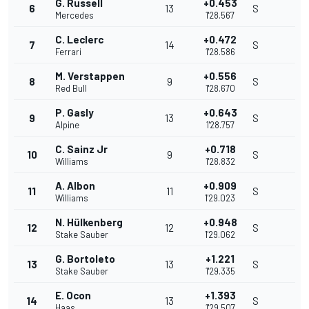
G. Russell
+0.453
6
13
S
Mercedes
1'28.567
C. Leclerc
+0.472
7
14
S
Ferrari
1'28.586
M. Verstappen
+0.556
8
9
S
Red Bull
1'28.670
P. Gasly
+0.643
9
13
S
Alpine
1'28.757
C. Sainz Jr
+0.718
10
9
S
Williams
1'28.832
A. Albon
+0.909
11
11
S
Williams
1'29.023
N. Hülkenberg
+0.948
12
12
S
Stake Sauber
1'29.062
G. Bortoleto
+1.221
13
13
S
Stake Sauber
1'29.335
E. Ocon
+1.393
14
13
S
Haas
1'29.507